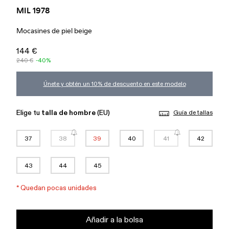
MIL 1978
Mocasines de piel beige
144 €
240 €
-40%
Únete y obtén un 10% de descuento en este modelo
Elige tu
talla de hombre
(EU)
Guía de tallas
37
38
39
40
41
42
43
44
45
*
Quedan pocas unidades
Añadir a la bolsa