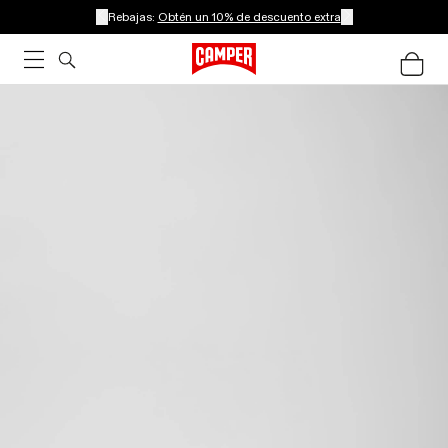
Rebajas:
Obtén un 10% de descuento extra