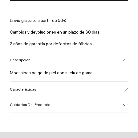
Envío gratuito a partir de 50€
Cambios y devoluciones en un plazo de 30 días.
2 años de garantía por defectos de fábrica.
Descripción
Mocasines beige de piel con suela de goma.
Características
Empeine
Cuidados Del Producto
Piel vacuna (Leather Working Group certificado)
Color
Beige
Suela/Características
Nuestros zapatos se han fabricado con materiales de primera
100% Goma