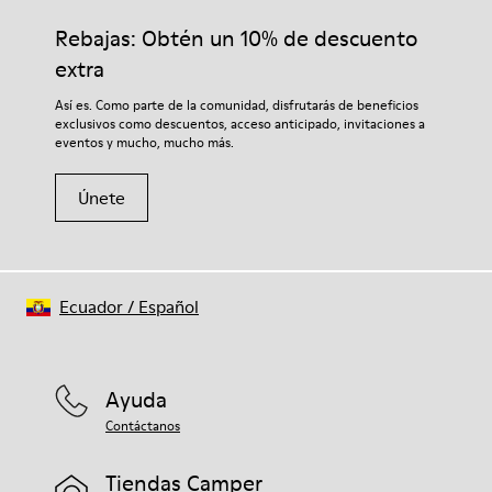
calidad cuidadosamente seleccionados. El uso de productos
Plantilla
adecuados para el cuidado del calzado los protegerá y
Rebajas: Obtén un 10% de descuento
Ortholite® para mayor amortiguación
garantizará que duren más tiempo.
Forro
extra
73% piel vacuna 27% textil (45% poliéster reciclado - 35%
Si deseas obtener información detallada sobre cómo cuidar
Así es. Como parte de la comunidad, disfrutarás de beneficios
algodón reciclado - 20% viscosa)
de tu par, visita nuestra
Guía para el cuidado del calzado
.
exclusivos como descuentos, acceso anticipado, invitaciones a
eventos y mucho, mucho más.
Únete
Ecuador
/
Español
Ayuda
Contáctanos
Tiendas Camper