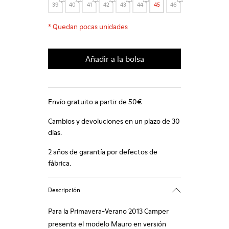
39
40
41
42
43
44
45
46
*
Quedan pocas unidades
Añadir a la bolsa
Envío gratuito a partir de 50€
Cambios y devoluciones en un plazo de 30
días.
2 años de garantía por defectos de
fábrica.
Descripción
Para la Primavera-Verano 2013 Camper
presenta el modelo Mauro en versión