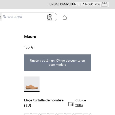
TIENDAS CAMPER
ÚNETE A NOSOTROS
Tus Pedido
usca aquí
Mauro
135 €
Únete y obtén un 10% de descuento en
este modelo
Mauro - 18759-004
Elige tu
talla de hombre
Guía de
(EU)
tallas