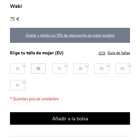
Wabi
75 €
Únete y obtén un 10% de descuento en este modelo
Elige tu
talla de mujer
(EU)
Guía de tallas
35
36
37
38
39
40
41
*
Quedan pocas unidades
Añadir a la bolsa