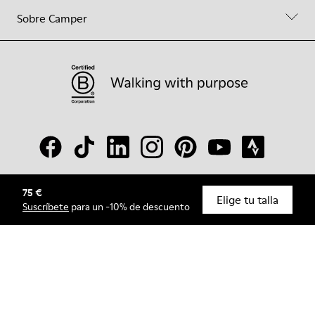
Sobre Camper
75 €
© Camper, 2026
Elige tu talla
Suscríbete
para un -10% de descuento