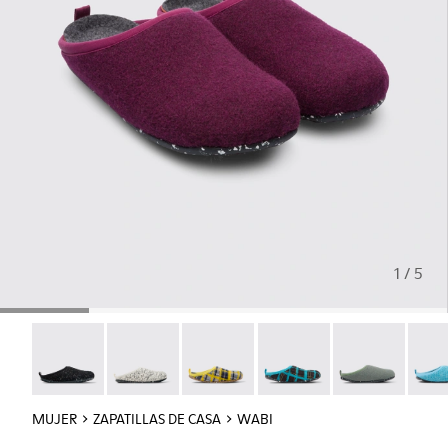
1 / 5
Wabi - 20889-144
Wabi - 20889-143
Wabi - 20889-139
Wabi - 20889-138
Wabi - 20889-1
Wabi 
MUJER
ZAPATILLAS DE CASA
WABI