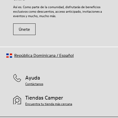
Si deseas obtener información detallada sobre cómo cuidar de
Así es. Como parte de la comunidad, disfrutarás de beneficios
tu par, visita nuestra
Guía para el cuidado del calzado
.
exclusivos como descuentos, acceso anticipado, invitaciones a
eventos y mucho, mucho más.
Únete
República Dominicana
/
Español
Ayuda
Contáctanos
Tiendas Camper
Encuentra tu tienda más cercana