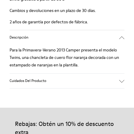
Cambios y devoluciones en un plazo de 30 días.
2 años de garantía por defectos de fábrica.
Descripción
Para la Primavera-Verano 2013 Camper presenta el modelo
Twins, una chancleta de cuero flor naranja decorada con un
estampado de naranjas en la plantilla.
Cuidados Del Producto
Nuestros zapatos se han fabricado con materiales de primera
calidad cuidadosamente seleccionados. El uso de productos
adecuados para el cuidado del calzado los protegerá y
Rebajas: Obtén un 10% de descuento
garantizará que duren más tiempo.
extra