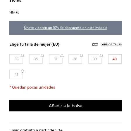
Twins
99 €
Únete y obtén un 10% de descuento en este modelo
Elige tu
talla de mujer
(EU)
Guía de tallas
35
36
37
38
39
40
41
*
Quedan pocas unidades
Añadir a la bolsa
Envío gratuito a partir de 50€