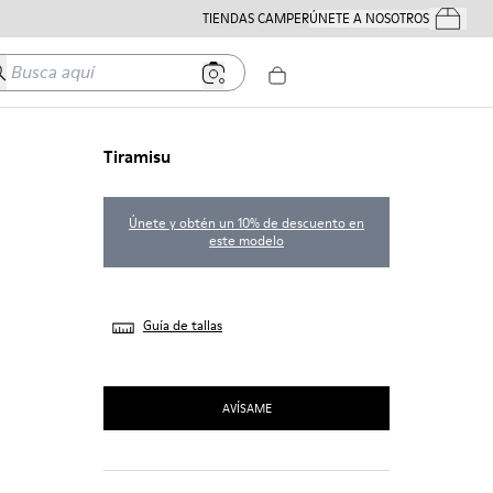
TIENDAS CAMPER
ÚNETE A NOSOTROS
Tus Pedido
usca aquí
Tiramisu
Únete y obtén un 10% de descuento en
este modelo
Guía de tallas
AVÍSAME