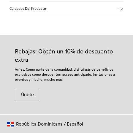
Cuidados Del Producto
Nuestros zapatos se han fabricado con materiales de primera
calidad cuidadosamente seleccionados. El uso de productos
adecuados para el cuidado del calzado los protegerá y
Rebajas: Obtén un 10% de descuento
garantizará que duren más tiempo.
extra
Si deseas obtener información detallada sobre cómo cuidar de
Así es. Como parte de la comunidad, disfrutarás de beneficios
tu par, visita nuestra
Guía para el cuidado del calzado
.
exclusivos como descuentos, acceso anticipado, invitaciones a
eventos y mucho, mucho más.
Únete
República Dominicana
/
Español