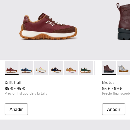
Drift Trail - K800548-031 - Zapatillas para niños de textil y 
Drift Trail - K800548-032
Drift Trail - K800548-029
Drift Trail - K800548-028
Drift Trail - K800548-027
Drift Trail - K800548-02
Drift Trail - K80
Brutus - K900
Drift Trai
Brutu
Dri
Drift Trail
Brutus
85 € - 95 €
95 € - 99 €
Precio final acorde a la talla
Precio final acorde
Añadir
Añadir