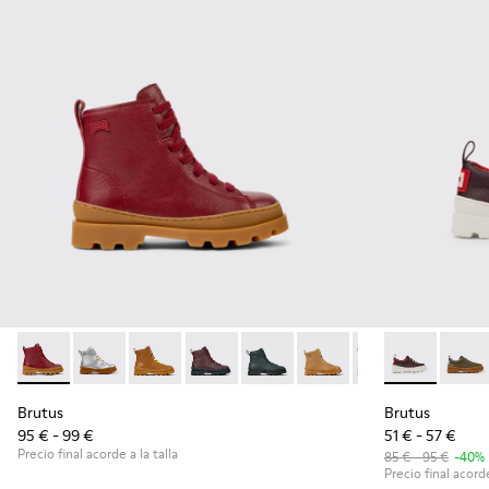
Brutus - K900179-014 - Botas de piel burdeos con cordones
Brutus - K900179-035
Brutus - K900179-032
Brutus - K900179-031 - Botines de piel
Brutus - K900179-027
Brutus - K900179-026
Brutus - K900179
Brutus - K80
Brutus - 
Brutu
Bru
Brutus
Brutus
95 € - 99 €
51 € - 57 €
Precio final acorde a la talla
85 € - 95 €
-40%
Precio final acorde