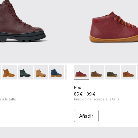
nobuk en burdeos.
5
0548-021
179-031 - Botines de piel burdeos para niños.
l - K800548-020
s - K900179-035
ft Trail - K800548-013
Brutus - K900179-032
Drift Trail - K800548-010
Brutus - K900179-027
Drift Trail - K800548-004
Brutus - K900179-026
Drift Trail - K800548-001
Brutus - K900179-021
Brutus - K900179-020
Peu - 90019-098 - Botines bu
Brutus - K900179-018
Peu - 90019-131
Brutus - K900179-0
Peu - 90019-1
Brutus - K
Peu - 9
Brut
Peu
85 € - 99 €
 a la talla
Precio final acorde a la talla
Añadir