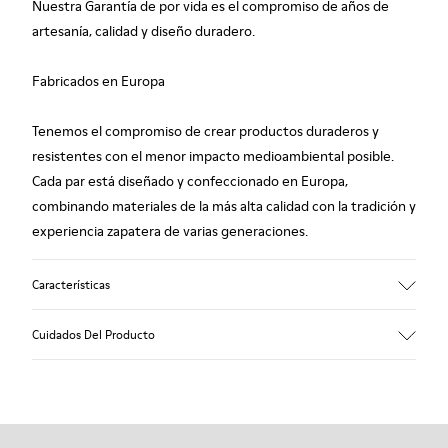
Nuestra Garantía de por vida es el compromiso de años de
artesanía, calidad y diseño duradero.
Fabricados en Europa
Tenemos el compromiso de crear productos duraderos y
resistentes con el menor impacto medioambiental posible.
Cada par está diseñado y confeccionado en Europa,
combinando materiales de la más alta calidad con la tradición y
experiencia zapatera de varias generaciones.
Características
Empeine
Cuidados Del Producto
100.0% Piel vacuna
Color
Multicolor
Suela/Características
Nuestros zapatos se han fabricado con materiales de primera
Suela de goma
calidad cuidadosamente seleccionados. El uso de productos