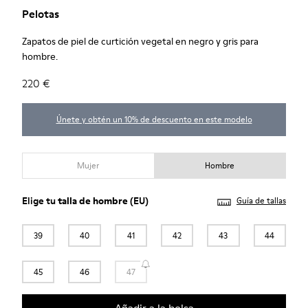
Pelotas
Zapatos de piel de curtición vegetal en negro y gris para
hombre.
220 €
Únete y obtén un 10% de descuento en este modelo
Mujer
Hombre
Elige tu
talla de hombre
(EU)
Guía de tallas
39
40
41
42
43
44
45
46
47