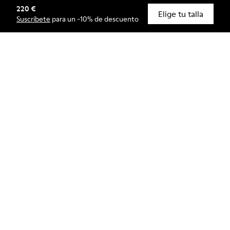
220 €
© Camper, 2026
Elige tu talla
Suscríbete
para un -10% de descuento