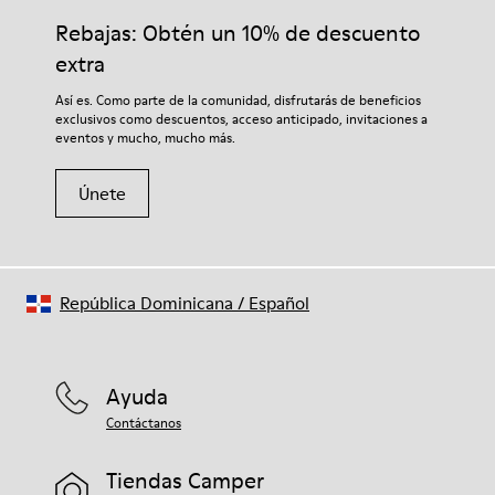
Plantilla
adecuados para el cuidado del calzado los protegerá y
Rebajas: Obtén un 10% de descuento
Plantilla de PU
garantizará que duren más tiempo.
Forro
extra
67.92% Piel vacuna, 32.08% PET reciclado
Si deseas obtener información detallada sobre cómo cuidar de
Así es. Como parte de la comunidad, disfrutarás de beneficios
tu par, visita nuestra
Guía para el cuidado del calzado
.
exclusivos como descuentos, acceso anticipado, invitaciones a
eventos y mucho, mucho más.
Únete
República Dominicana
/
Español
Ayuda
Contáctanos
Tiendas Camper