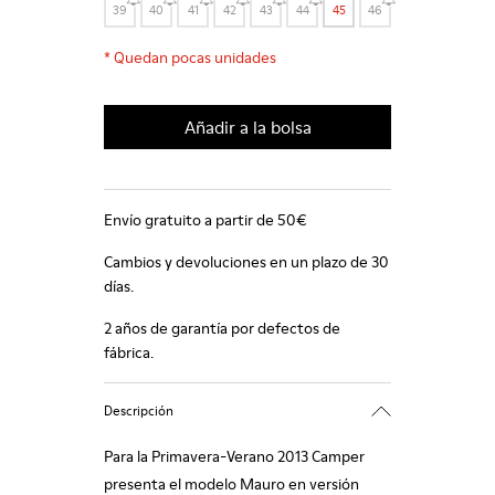
39
40
41
42
43
44
45
46
*
Quedan pocas unidades
Añadir a la bolsa
Envío gratuito a partir de 50€
Cambios y devoluciones en un plazo de 30
días.
2 años de garantía por defectos de
fábrica.
Descripción
Para la Primavera-Verano 2013 Camper
presenta el modelo Mauro en versión