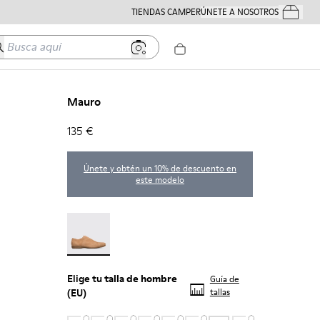
TIENDAS CAMPER
ÚNETE A NOSOTROS
Tus Pedido
usca aquí
Mauro
135 €
Únete y obtén un 10% de descuento en
este modelo
Mauro - 18759-004
Elige tu
talla de hombre
Guía de
(EU)
tallas