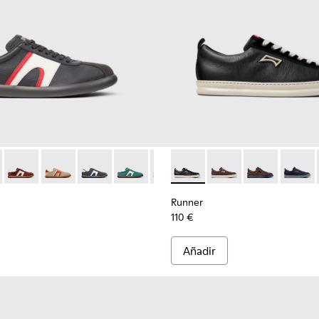
 gris para hombre.
8-003
r - K100937-023 - Zapatillas de piel y nobuk multicolor para hom
 K101068-002
s Soller - K100937-038
Pelotas Soller - K100937-037
Pelotas Soller - K100937-036
Pelotas Soller - K100937-033
Pelotas Soller - K100937-031
Pelotas Soller - K100937-027
Runner - K101052-002 - Zapat
Pelotas Soller - K100937-
Runner - K101052-015
Pelotas Soller - K
Runner - K101
Pelotas Sol
Runner 
Pelo
Runner
110 €
Añadir