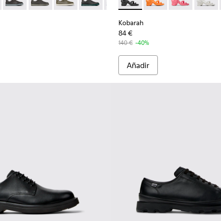
.
226-017 - Zapatillas de piel negras para hombre.
r - K100226-165
Runner - K100226-163
Runner - K100226-162
Runner - K100226-161
Runner - K100226-154
Runner - K100226-146
Kobarah - K100839-006 - San
Runner - K100226-140
Kobarah - K100839-0
Runner - K100226-
Kobarah - K10
Runner - K
Kobara
Runn
Kobarah
84 €
140 €
-40%
Añadir