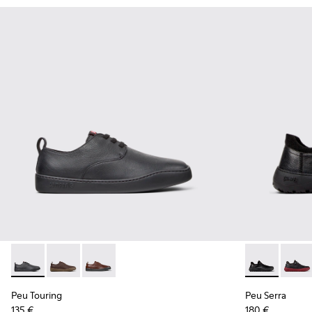
Peu Touring - K100977-004 - Zapatillas de piel negras para 
Peu Touring - K100977-009
Peu Touring - K100977-006
Peu Serra - K
Peu Se
Peu Touring
Peu Serra
135 €
180 €