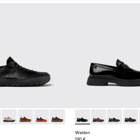
hombre.
101075-001 - Zapatos de piel regenerativa y textil en negro y g
rra - K101075-013
Peu Serra - K101075-011
Peu Serra - K101075-010
Peu Serra - K101075-007
Peu Serra - K101075-005
Walden - K100633-019 - Moca
Walden - K100633-04
Walden - K10
Walden
Walden
190 €