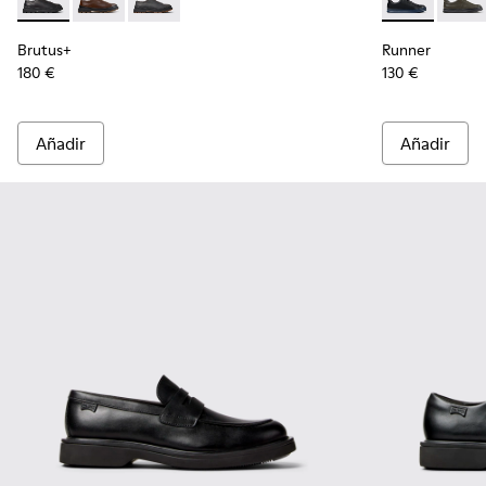
Brutus+ - K101066-001 - Zapatos de piel negros para hombre
Brutus+ - K101066-004
Brutus+ - K101066-002
Runner - K100
Runne
Brutus+
Runner
180 €
130 €
Añadir
Añadir