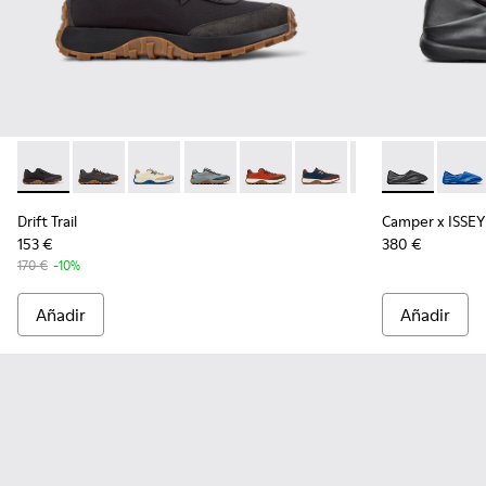
Drift Trail - K100864-022 - Sneakers de tejido y nobuk negr
Drift Trail - K100864-060
Drift Trail - K100864-055
Drift Trail - K100864-054
Drift Trail - K100864-053
Drift Trail - K100864-051
Drift Trail - K10
Camper x ISS
Drift Trai
Campe
Dri
Drift Trail
Camper x ISSEY
153 €
380 €
170 €
-10%
Añadir
Añadir