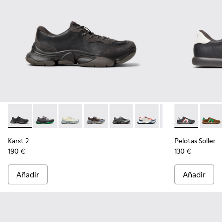
Karst 2 - K101068-001 - Zapatillas de piel y nobuk en negro y
Karst 2 - K101068-016
Karst 2 - K101068-015
Karst 2 - K101068-008
Karst 2 - K101068-005
Karst 2 - K101068-004
Karst 2 - K10106
Pelotas Solle
Karst 2 -
Pelota
Karst 2
Pelotas Soller
190 €
130 €
Añadir
Añadir