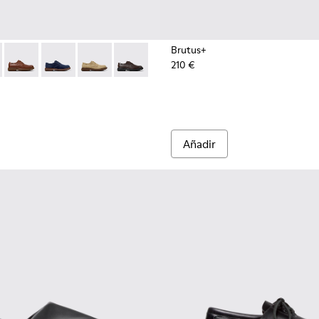
Brutus+
210 €
.
0998-001 - Zapatos de piel negros para hombre.
n - K100998-010
Norman - K100998-009
Norman - K100998-008
Norman - K100998-007
Norman - K100998-002
Añadir