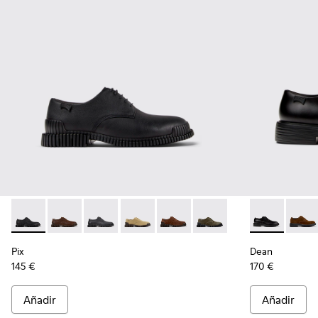
Pix - K101076-001 - Zapatos de piel negros para hombre.
Pix - K101076-010
Pix - K101076-008
Pix - K101076-006
Pix - K101076-005
Pix - K101076-003
Dean - K1009
Dean 
Pix
Dean
145 €
170 €
Añadir
Añadir