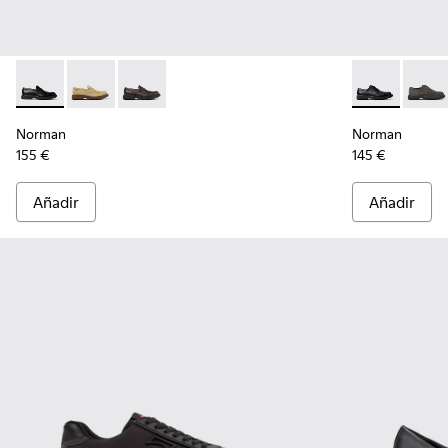
Norman - K101001-001 - Zapatos de piel negros para hombre
Norman - K101001-008
Norman - K101001-005
Norman - K10
Norma
Norman
Norman
155 €
145 €
Añadir
Añadir