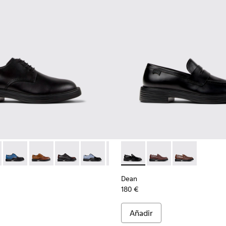
79-001 - Zapatos de piel negros para hombre.
- K100979-027
Dean - K100979-026
Dean - K100979-025
Dean - K100979-022
Dean - K100979-016
Dean - K100979-014
Dean - K101045-001 - Mocasi
Dean - K100979-012
Dean - K101045-008
Dean - K100979-01
Dean - K10104
Dean - K10
Dean
Dean
180 €
Añadir