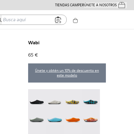
TIENDAS CAMPER
ÚNETE A NOSOTROS
Tus Pedido
usca aquí
Wabi
65 €
Únete y obtén un 10% de descuento en
este modelo
Wabi - 20889-144
Wabi - 20889-143
Wabi - 20889-139
Wabi - 20889-138
Wabi - 20889-136
Wabi - 20889-127
Wabi - 20889-126
Wabi - 20889-124
Wabi - 20889-123
Wabi - 20889-110
Wabi - 20889-107
Wabi - 20889-090