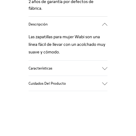
2 años de garantía por defectos de
fábrica.
Descripción
Las zapatillas para mujer Wabi son una
línea fácil de llevar con un acolchado muy
suave y cómodo.
Características
90% tejido de lana
Cuidados Del Producto
Color: Azul verdoso
Suela de goma reciclada: Buen agarre
Tweed interior y exterior: Calidez extra y
confort climático
Nuestros zapatos se han fabricado con
Forro: 72% textil (90% lana - 10%
materiales de primera calidad
poliéster) 28% poliéster
cuidadosamente seleccionados. El uso de
productos adecuados para el cuidado del