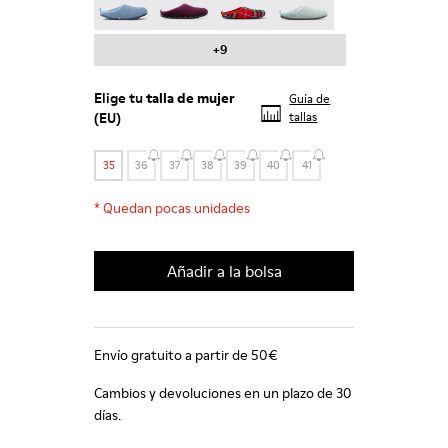
+9
Elige tu
talla de mujer
Guía de
(EU)
tallas
35
36
37
38
39
40
41
*
Quedan pocas unidades
Añadir a la bolsa
Envío gratuito a partir de 50€
Cambios y devoluciones en un plazo de 30
días.