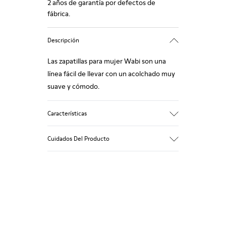
2 años de garantía por defectos de
fábrica.
Descripción
Las zapatillas para mujer Wabi son una
línea fácil de llevar con un acolchado muy
suave y cómodo.
Características
90% Tejido de lana
Cuidados Del Producto
Color: azul
Winterproof: confort térmico.
Suela de goma reciclada
Forma anatómica
Nuestros zapatos se han fabricado con
Forro: 100 % Textil (90% Lana - 10%
materiales de primera calidad
Poliéster)
cuidadosamente seleccionados. El uso de
productos adecuados para el cuidado del