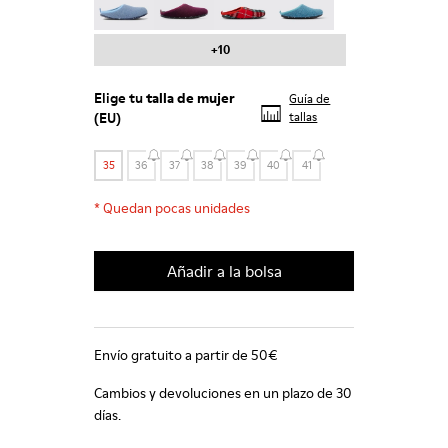
+10
Elige tu
talla de mujer
Guía de
(EU)
tallas
35
36
37
38
39
40
41
*
Quedan pocas unidades
Añadir a la bolsa
Envío gratuito a partir de 50€
Cambios y devoluciones en un plazo de 30
días.