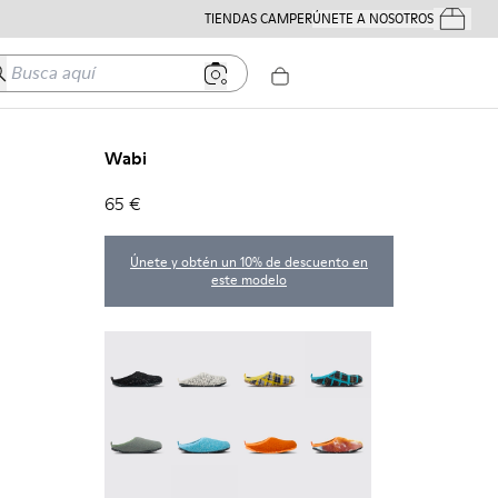
TIENDAS CAMPER
ÚNETE A NOSOTROS
Tus Pedido
usca aquí
Wabi
65 €
Únete y obtén un 10% de descuento en
este modelo
Wabi - 20889-144
Wabi - 20889-143
Wabi - 20889-139
Wabi - 20889-138
Wabi - 20889-136
Wabi - 20889-127
Wabi - 20889-126
Wabi - 20889-124
Wabi - 20889-123
Wabi - 20889-110
Wabi - 20889-107
Wabi - 20889-103