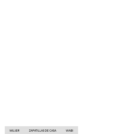
MUJER
ZAPATILLAS DE CASA
WABI