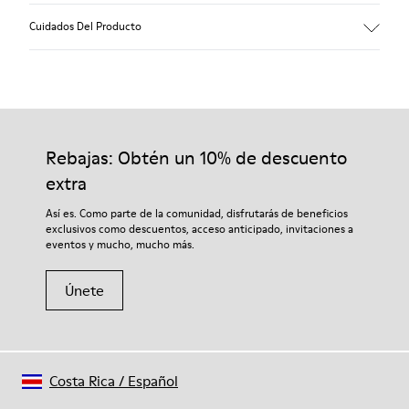
Cuidados Del Producto
Nuestros zapatos se han fabricado con materiales de primera
calidad cuidadosamente seleccionados. El uso de productos
adecuados para el cuidado del calzado los protegerá y
Rebajas: Obtén un 10% de descuento
garantizará que duren más tiempo.
extra
Si deseas obtener información detallada sobre cómo cuidar de
Así es. Como parte de la comunidad, disfrutarás de beneficios
tu par, visita nuestra
Guía para el cuidado del calzado
.
exclusivos como descuentos, acceso anticipado, invitaciones a
eventos y mucho, mucho más.
Únete
Costa Rica
/
Español