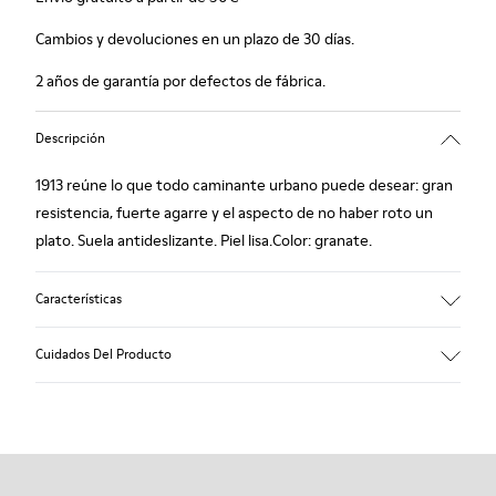
Cambios y devoluciones en un plazo de 30 días.
2 años de garantía por defectos de fábrica.
Descripción
1913 reúne lo que todo caminante urbano puede desear: gran
resistencia, fuerte agarre y el aspecto de no haber roto un
plato. Suela antideslizante. Piel lisa.Color: granate.
Características
Plantilla forrada en piel: extra confort
Cuidados Del Producto
Suela de goma: buen agarre.
Forro: 80% piel porcina - 20% poliéster
Nuestros zapatos se han fabricado con materiales de primera
calidad cuidadosamente seleccionados. El uso de productos