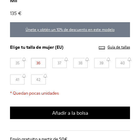
Mil
135 €
Únete y obtén un 10% de descuento en este modelo
Elige tu
talla de mujer
(EU)
Guía de tallas
35
36
37
38
39
40
41
42
*
Quedan pocas unidades
Añadir a la bolsa
Envío gratuito a partir de 50€