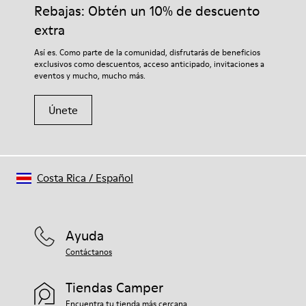
adecuados para el cuidado del calzado los protegerá y
Rebajas: Obtén un 10% de descuento
garantizará que duren más tiempo.
extra
Si deseas obtener información detallada sobre cómo cuidar de
Así es. Como parte de la comunidad, disfrutarás de beneficios
tu par, visita nuestra
Guía para el cuidado del calzado
.
exclusivos como descuentos, acceso anticipado, invitaciones a
eventos y mucho, mucho más.
Únete
Costa Rica
/
Español
Ayuda
Contáctanos
Tiendas Camper
Encuentra tu tienda más cercana