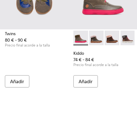
Twins
80 € - 90 €
Kiddo - K900098-007 - Brow
Kiddo - K900098-010
Kiddo - K900
Kiddo 
Precio final acorde a la talla
Kiddo
74 € - 84 €
Precio final acorde a la talla
Añadir
Añadir