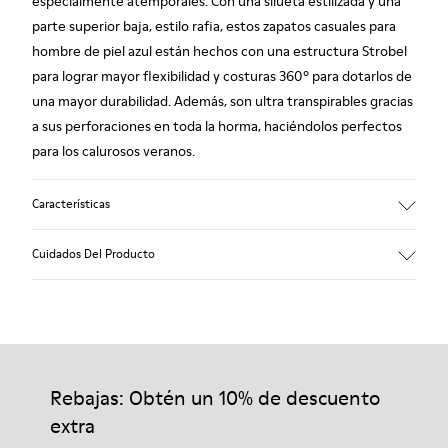
especialmente atemporales. Con una silueta estilizada y una
parte superior baja, estilo rafia, estos zapatos casuales para
hombre de piel azul están hechos con una estructura Strobel
para lograr mayor flexibilidad y costuras 360º para dotarlos de
una mayor durabilidad. Además, son ultra transpirables gracias
a sus perforaciones en toda la horma, haciéndolos perfectos
para los calurosos veranos.
Características
Material principal: Piel lisa con textura
Cuidados Del Producto
Color: azul
Muy flexible.
Leather Working Group certificado
Sin forros: transpirabilidad
Nuestros zapatos se han fabricado con materiales de primera
Forro: 55 % Piel vacuna 35 % Algodón - 10 % Textil (60% Nailon
calidad cuidadosamente seleccionados. El uso de productos
- 40% PU)
adecuados para el cuidado del calzado los protegerá y
Rebajas: Obtén un 10% de descuento
garantizará que duren más tiempo.
extra