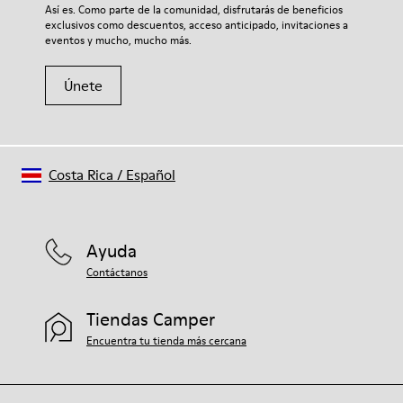
Si deseas obtener información detallada sobre cómo cuidar de
Así es. Como parte de la comunidad, disfrutarás de beneficios
tu par, visita nuestra
Guía para el cuidado del calzado
.
exclusivos como descuentos, acceso anticipado, invitaciones a
eventos y mucho, mucho más.
Únete
Costa Rica
/
Español
Ayuda
Contáctanos
Tiendas Camper
Encuentra tu tienda más cercana