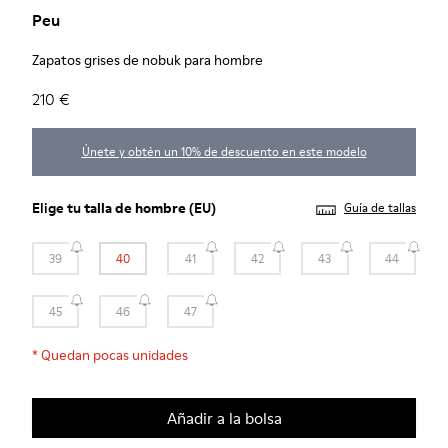
Peu
Zapatos grises de nobuk para hombre
210 €
Únete y obtén un 10% de descuento en este modelo
Elige tu
talla de hombre
(EU)
Guía de tallas
39
40
41
42
43
44
45
46
47
*
Quedan pocas unidades
Añadir a la bolsa