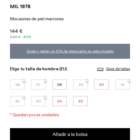
MIL 1978
Mocasines de piel marrones
144 €
240 €
-40%
Únete y obtén un 10% de descuento en este modelo
Elige tu
talla de hombre
(EU)
Guía de tallas
36
37
38
39
40
41
42
43
44
45
*
Quedan pocas unidades
Añadir a la bolsa