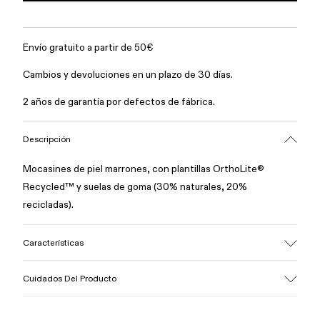
Envío gratuito a partir de 50€
Cambios y devoluciones en un plazo de 30 días.
2 años de garantía por defectos de fábrica.
Descripción
Mocasines de piel marrones, con plantillas OrthoLite®
Recycled™ y suelas de goma (30% naturales, 20%
recicladas).
Características
Empeine
Cuidados Del Producto
100% piel (certificado LWG oro)
Color
Marrón