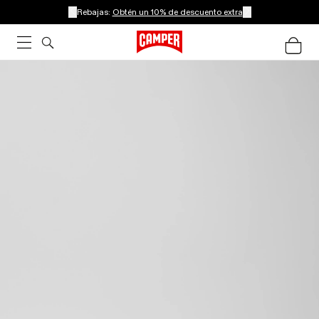
Rebajas:
Obtén un 10% de descuento extra