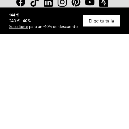
144 €
Elige tu talla
240 €
-
40
%
© Camper, 2026
Suscríbete
para un -10% de descuento