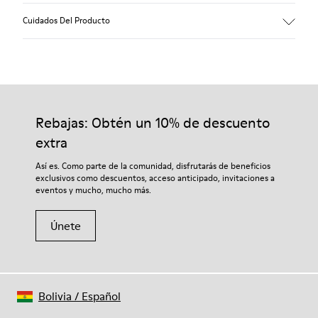
Cuidados Del Producto
Nuestros zapatos se han fabricado con materiales de primera
calidad cuidadosamente seleccionados. El uso de productos
adecuados para el cuidado del calzado los protegerá y
Rebajas: Obtén un 10% de descuento
garantizará que duren más tiempo.
extra
Si deseas obtener información detallada sobre cómo cuidar de
Así es. Como parte de la comunidad, disfrutarás de beneficios
tu par, visita nuestra
Guía para el cuidado del calzado
.
exclusivos como descuentos, acceso anticipado, invitaciones a
eventos y mucho, mucho más.
Únete
Bolivia
/
Español