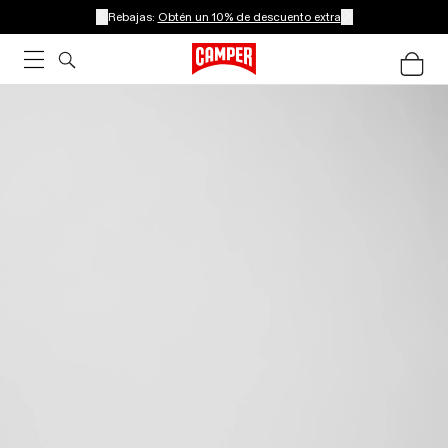
Rebajas:
Obtén un 10% de descuento extra