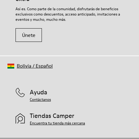
100% Algodón
Si deseas obtener información detallada sobre cómo cuidar
Así es. Como parte de la comunidad, disfrutarás de beneficios
de tu par, visita nuestra
Guía para el cuidado del calzado
.
exclusivos como descuentos, acceso anticipado, invitaciones a
eventos y mucho, mucho más.
Únete
Bolivia
/
Español
Ayuda
Contáctanos
Tiendas Camper
Encuentra tu tienda más cercana