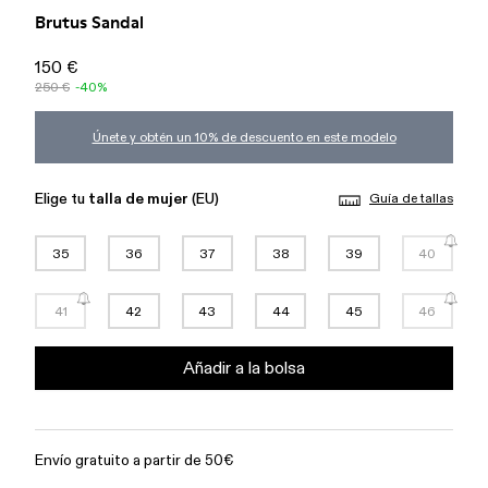
Brutus Sandal
150 €
250 €
-40%
Únete y obtén un 10% de descuento en este modelo
Elige tu
talla de mujer
(EU)
Guía de tallas
35
36
37
38
39
40
41
42
43
44
45
46
Añadir a la bolsa
Envío gratuito a partir de 50€