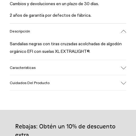
Cambios y devoluciones en un plazo de 30 días.
2 años de garantía por defectos de fábrica.
Descripción
Sandalias negras con tiras cruzadas acolchadas de algodón
orgánico EFI con suelas XL EXTRALIGHT®.
Características
Empeine
Cuidados Del Producto
Algodón
Color
Negro
Suela/Características
Nuestros zapatos se han fabricado con materiales de primera
EVA para mayor ligereza
calidad cuidadosamente seleccionados. El uso de productos
Plantilla
adecuados para el cuidado del calzado los protegerá y
Rebajas: Obtén un 10% de descuento
PU
garantizará que duren más tiempo.
Forro
extra