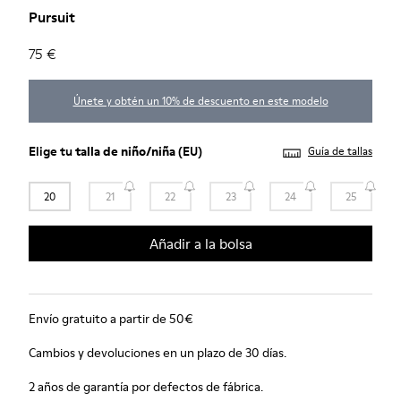
Pursuit
75 €
Únete y obtén un 10% de descuento en este modelo
Elige tu
talla de niño/niña
(EU)
Guía de tallas
20
21
22
23
24
25
Añadir a la bolsa
Envío gratuito a partir de 50€
Cambios y devoluciones en un plazo de 30 días.
2 años de garantía por defectos de fábrica.