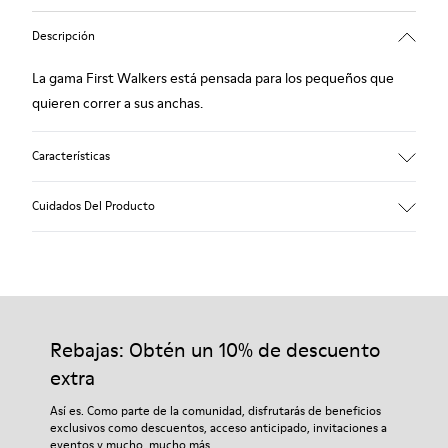
Descripción
La gama First Walkers está pensada para los pequeños que
quieren correr a sus anchas.
Características
Azul.
Cuidados Del Producto
Piel suave de look natural y afelpado suave.
Increíblemente flexible.
Empeines y forros de piel transpirable.
Plantilla anatómica extraíble.
Nuestros zapatos se han fabricado con materiales de primera
Velcro.
calidad cuidadosamente seleccionados. El uso de productos
Suela de goma.
adecuados para el cuidado del calzado los protegerá y
Rebajas: Obtén un 10% de descuento
Forro: 100 % Piel porcina.
garantizará que duren más tiempo.
extra
Si deseas obtener información detallada sobre cómo cuidar de
Así es. Como parte de la comunidad, disfrutarás de beneficios
tu par, visita nuestra
Guía para el cuidado del calzado
.
exclusivos como descuentos, acceso anticipado, invitaciones a
eventos y mucho, mucho más.