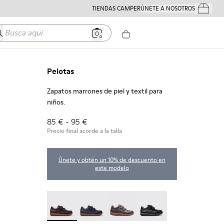
TIENDAS CAMPER
ÚNETE A NOSOTROS
Tus Pedido
usca aquí
Pelotas
Zapatos marrones de piel y textil para
niños.
85 € - 95 €
Precio final acorde a la talla
Únete y obtén un 10% de descuento en
este modelo
Pelotas - 80353-044 - Zapatos marrones de piel y 
Pelotas - 80353-043
Pelotas - 80353-037
Pelotas - 80353-009