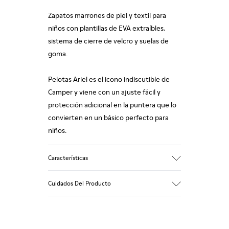
Zapatos marrones de piel y textil para
niños con plantillas de EVA extraíbles,
sistema de cierre de velcro y suelas de
goma.
Pelotas Ariel es el icono indiscutible de
Camper y viene con un ajuste fácil y
protección adicional en la puntera que lo
convierten en un básico perfecto para
niños.
Características
Empeine
Cuidados Del Producto
89.9% Piel vacuna, 6.06% PU, 4.04% Nylon
Color
Marrón
Suela/Características
Nuestros zapatos se han fabricado con