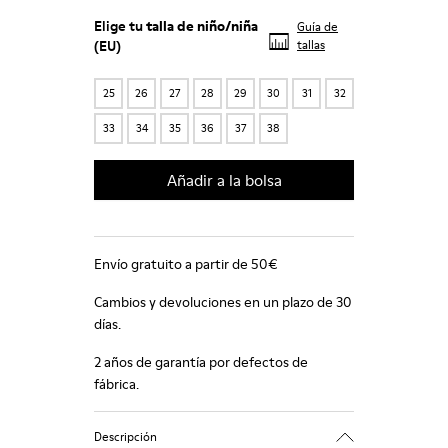
Elige tu
talla de niño/niña
Guía de
(EU)
tallas
25
26
27
28
29
30
31
32
33
34
35
36
37
38
Añadir a la bolsa
Envío gratuito a partir de 50€
Cambios y devoluciones en un plazo de 30
días.
2 años de garantía por defectos de
fábrica.
Descripción