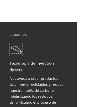
Plantillas
adecuados para el cuidado del calzado los protegerá y
Plantilla extraíble de PU
garantizará que duren más tiempo.
Forro
50% PU, 40% TPU, 10% TPU reciclado
Si deseas obtener información detallada sobre cómo cuidar de
tu par, visita nuestra
Guía para el cuidado del calzado
.
DURABILIDAD
Tecnología de inyección
directa
Nos ayuda a crear productos
totalmente reciclables y reduce
nuestra huella de carbono
minimizando los residuos,
simplificando el proceso de