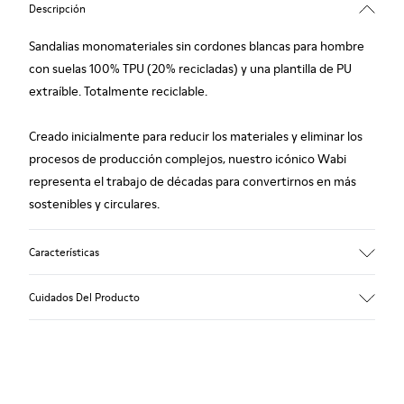
Descripción
Sandalias monomateriales sin cordones blancas para hombre
con suelas 100% TPU (20% recicladas) y una plantilla de PU
extraíble. Totalmente reciclable.
Creado inicialmente para reducir los materiales y eliminar los
procesos de producción complejos, nuestro icónico Wabi
representa el trabajo de décadas para convertirnos en más
sostenibles y circulares.
Características
Empeine
Cuidados Del Producto
TPU - TPU reciclado
Color
Blanco
Suela/Características
Nuestros zapatos se han fabricado con materiales de primera
TPU con un agarre extraordinario (20% reciclada)
calidad cuidadosamente seleccionados. El uso de productos