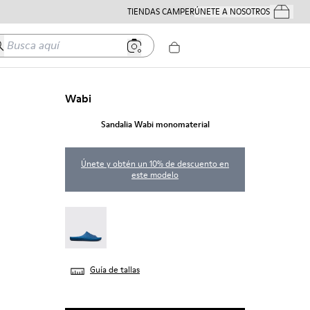
TIENDAS CAMPER
ÚNETE A NOSOTROS
Tus Pedido
usca aquí
Wabi
Sandalia Wabi monomaterial
Únete y obtén un 10% de descuento en
este modelo
Wabi - 18338-025
Guía de tallas