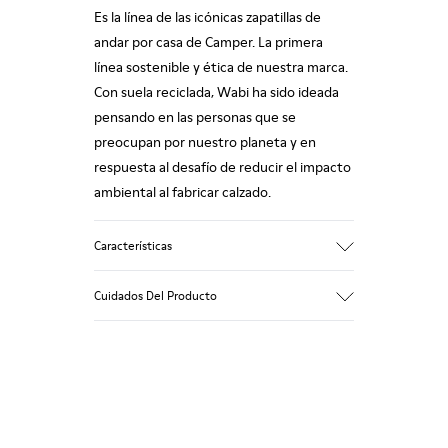
Es la línea de las icónicas zapatillas de
andar por casa de Camper. La primera
línea sostenible y ética de nuestra marca.
Con suela reciclada, Wabi ha sido ideada
pensando en las personas que se
preocupan por nuestro planeta y en
respuesta al desafío de reducir el impacto
ambiental al fabricar calzado.
Características
Empeine
Cuidados Del Producto
80% TPU - 20% TPU reciclado
Color
Gris
Suela/Características
Nuestros zapatos se han fabricado con
Goma con un agarre extraordinario
materiales de primera calidad
Plantillas
cuidadosamente seleccionados. El uso de
Plantilla extraíble de PU