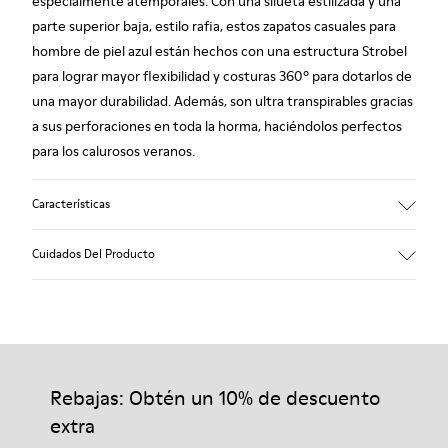
especialmente atemporales. Con una silueta estilizada y una
parte superior baja, estilo rafia, estos zapatos casuales para
hombre de piel azul están hechos con una estructura Strobel
para lograr mayor flexibilidad y costuras 360º para dotarlos de
una mayor durabilidad. Además, son ultra transpirables gracias
a sus perforaciones en toda la horma, haciéndolos perfectos
para los calurosos veranos.
Características
Material principal: Piel lisa con textura
Cuidados Del Producto
Color: azul
Muy flexible.
Leather Working Group certificado
Sin forros: transpirabilidad
Nuestros zapatos se han fabricado con materiales de primera
Forro: 55 % Piel vacuna 35 % Algodón - 10 % Textil (60% Nailon
calidad cuidadosamente seleccionados. El uso de productos
- 40% PU)
adecuados para el cuidado del calzado los protegerá y
Rebajas: Obtén un 10% de descuento
garantizará que duren más tiempo.
extra