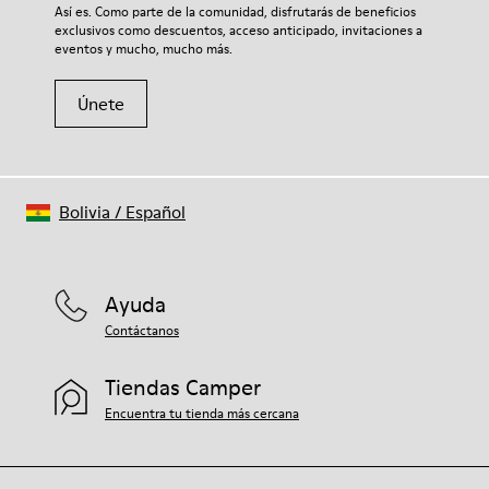
Si deseas obtener información detallada sobre cómo cuidar de
Así es. Como parte de la comunidad, disfrutarás de beneficios
tu par, visita nuestra
Guía para el cuidado del calzado
.
exclusivos como descuentos, acceso anticipado, invitaciones a
eventos y mucho, mucho más.
Únete
Bolivia
/
Español
Ayuda
Contáctanos
Tiendas Camper
Encuentra tu tienda más cercana