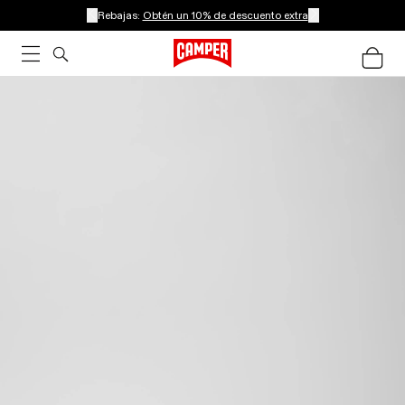
Rebajas:
Obtén un 10% de descuento extra