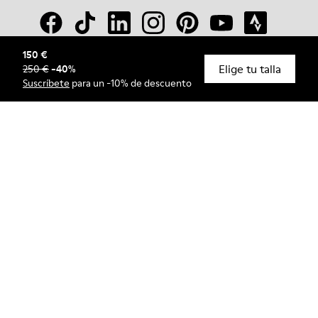
150 €
Elige tu talla
250 €
-
40
%
© Camper, 2026
Suscríbete
para un -10% de descuento