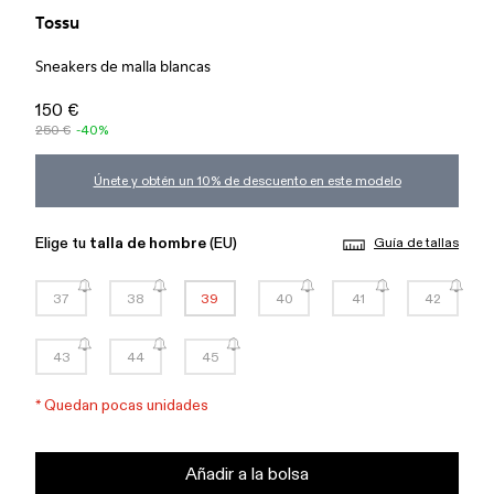
Tossu
Sneakers de malla blancas
150 €
250 €
-40%
Únete y obtén un 10% de descuento en este modelo
Elige tu
talla de hombre
(EU)
Guía de tallas
37
38
39
40
41
42
43
44
45
*
Quedan pocas unidades
Añadir a la bolsa