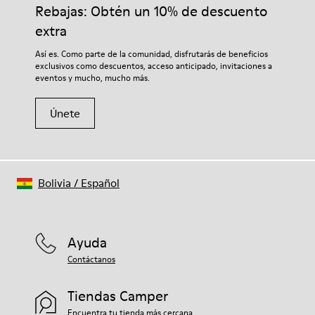
adecuados para el cuidado del calzado los protegerá y
Rebajas: Obtén un 10% de descuento
Forro: 55 % Textil (60% Nailon - 40% PU) 45 % Poliéster
garantizará que duren más tiempo.
extra
Si deseas obtener información detallada sobre cómo cuidar de
Así es. Como parte de la comunidad, disfrutarás de beneficios
tu par, visita nuestra
Guía para el cuidado del calzado
.
exclusivos como descuentos, acceso anticipado, invitaciones a
eventos y mucho, mucho más.
Únete
Bolivia
/
Español
Ayuda
Contáctanos
Tiendas Camper
Encuentra tu tienda más cercana