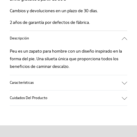
Cambios y devoluciones en un plazo de 30 días.
2 años de garantía por defectos de fábrica.
Descripción
Peu es un zapato para hombre con un diseño inspirado en la
forma del pie. Una silueta única que proporciona todos los
beneficios de caminar descalzo.
Características
Nobuck
Cuidados Del Producto
Color: azul marino
Cosido 360º: mayor durabilidad.
Cordones elásticos
Suela: TPU
Nuestros zapatos se han fabricado con materiales de primera
Composición a base de materiales reciclados con
calidad cuidadosamente seleccionados. El uso de productos
extraordinaria durabilidad y resistencia a la abrasión.