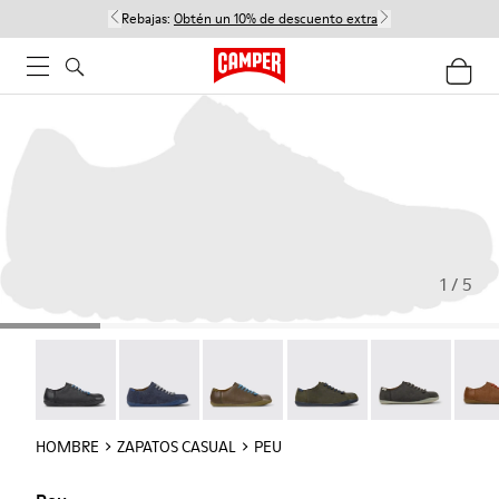
Rebajas:
Obtén un 10% de descuento extra
1 / 5
Twins - 17665-304
Peu - 17665-260
Peu - 17665-257
Peu - 17665-254
Peu - 17665-24
Peu -
HOMBRE
ZAPATOS CASUAL
PEU