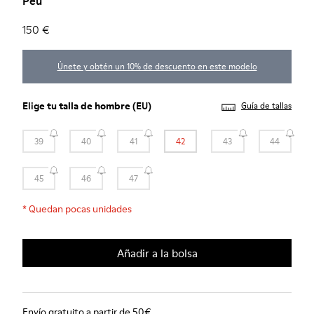
Peu
150 €
Únete y obtén un 10% de descuento en este modelo
Elige tu
talla de hombre
(EU)
Guía de tallas
39
40
41
42
43
44
45
46
47
*
Quedan pocas unidades
Añadir a la bolsa
Envío gratuito a partir de 50€