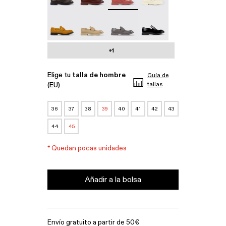
MIL 1978 - A500003-010
MIL 1978 - A500003-007
MIL 1978 - A500003-006
MIL 1978 - A500003-0
+1
Elige tu
talla de hombre
Guía de
(EU)
tallas
36
37
38
39
40
41
42
43
44
45
*
Quedan pocas unidades
Añadir a la bolsa
Envío gratuito a partir de 50€