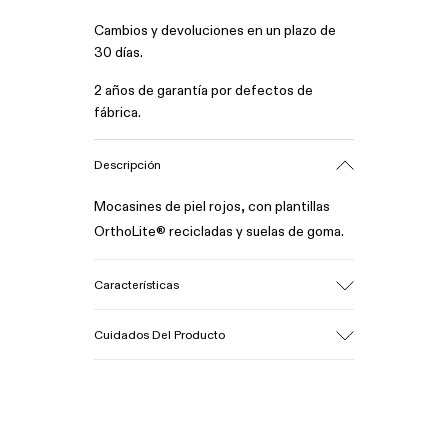
Cambios y devoluciones en un plazo de
30 días.
2 años de garantía por defectos de
fábrica.
Descripción
Mocasines de piel rojos, con plantillas
OrthoLite® recicladas y suelas de goma.
Características
Empeine
Cuidados Del Producto
100% piel vacuna
Color
Rojo
Suela/Características
Nuestros zapatos se han fabricado con
50% goma, 30% goma natural, 20% goma
materiales de primera calidad