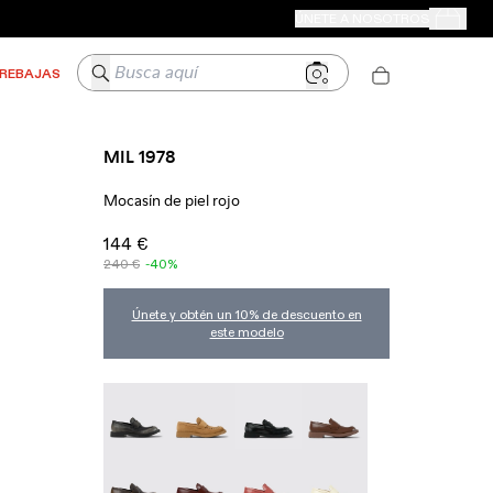
TIENDAS CAMPER
ÚNETE A NOSOTROS
Tus Pedido
Busca aquí
REBAJAS
MIL 1978
Mocasín de piel rojo
144 €
240 €
-40%
Únete y obtén un 10% de descuento en
este modelo
MIL 1978 - A500003-025
MIL 1978 - A500003-024
Mil 1978 - A500003-021
MIL 1978 - A500003-01
MIL 1978 - A500003-016
MIL 1978 - A500003-014
MIL 1978 - A500003-012 - Mocasí
MIL 1978 - A500003-01