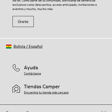
Así es. Como parte de la comunidad, disfrutarás de beneficios
tu par, visita nuestra
Guía para el cuidado del calzado
.
exclusivos como descuentos, acceso anticipado, invitaciones a
eventos y mucho, mucho más.
Únete
Bolivia
/
Español
Ayuda
Contáctanos
Tiendas Camper
Encuentra tu tienda más cercana