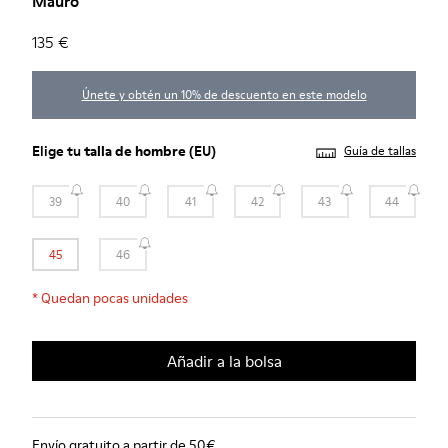
Mauro
135 €
Únete y obtén un 10% de descuento en este modelo
Elige tu
talla de hombre
(EU)
Guía de tallas
39
40
41
42
43
44
45
46
*
Quedan pocas unidades
Añadir a la bolsa
Envío gratuito a partir de 50€