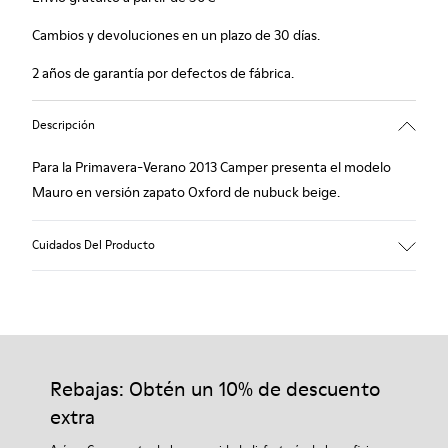
Cambios y devoluciones en un plazo de 30 días.
2 años de garantía por defectos de fábrica.
Descripción
Para la Primavera-Verano 2013 Camper presenta el modelo
Mauro en versión zapato Oxford de nubuck beige.
Cuidados Del Producto
Nuestros zapatos se han fabricado con materiales de primera
calidad cuidadosamente seleccionados. El uso de productos
adecuados para el cuidado del calzado los protegerá y
Rebajas: Obtén un 10% de descuento
garantizará que duren más tiempo.
extra
Si deseas obtener información detallada sobre cómo cuidar de