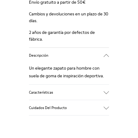
Envío gratuito a partir de 50€
Cambios y devoluciones en un plazo de 30
días.
2 años de garantía por defectos de
fábrica.
Descripción
Un elegante zapato para hombre con
suela de goma de inspiración deportiva.
Características
Beige.
Cuidados Del Producto
Piel encerada.
Plantilla forrada en piel.
Plataforma mezclada con corcho natural.
Suela exterior de goma.
Nuestros zapatos se han fabricado con