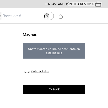
TIENDAS CAMPER
ÚNETE A NOSOTROS
Tus Pedido
usca aquí
Magnus
Únete y obtén un 10% de descuento en
este modelo
Guía de tallas
AVÍSAME