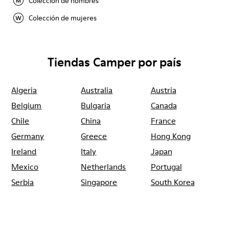
Colección de hombres
Colección de mujeres
Tiendas Camper por país
Algeria
Australia
Austria
Belgium
Bulgaria
Canada
Chile
China
France
Germany
Greece
Hong Kong
Ireland
Italy
Japan
Mexico
Netherlands
Portugal
Serbia
Singapore
South Korea
Spain
Switzerland
Taiwan
Thailand
Turkey
United Arab
Emirates