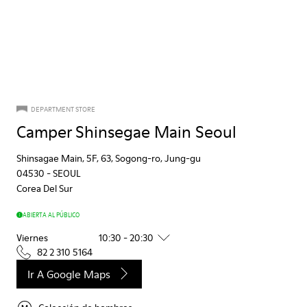
DEPARTMENT STORE
Camper Shinsegae Main Seoul
Shinsagae Main, 5F, 63, Sogong-ro, Jung-gu
04530
-
SEOUL
Corea Del Sur
ABIERTA AL PÚBLICO
Viernes
10:30 - 20:30
82 2 310 5164
Ir A Google Maps