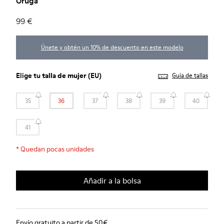
Oruga
99 €
Únete y obtén un 10% de descuento en este modelo
Elige tu
talla de mujer
(EU)
Guía de tallas
35
36
37
38
39
40
41
*
Quedan pocas unidades
Añadir a la bolsa
Envío gratuito a partir de 50€