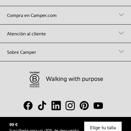
Compra en Camper.com
Atención al cliente
Sobre Camper
99 €
© Camper, 2026
Elige tu talla
Suscríbete
para un -10% de descuento