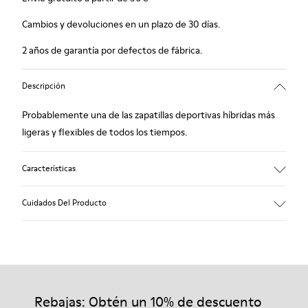
Cambios y devoluciones en un plazo de 30 días.
2 años de garantía por defectos de fábrica.
Descripción
Probablemente una de las zapatillas deportivas híbridas más
ligeras y flexibles de todos los tiempos.
Características
Marrón y blanco.
Cuidados Del Producto
Piel lisa.
Lightweight: peso mínimo.
Increíblemente flexibles.
Nuestros zapatos se han fabricado con materiales de primera
Forro: 52 % Piel porcina - 48 % Piel vacuna
calidad cuidadosamente seleccionados. El uso de productos
adecuados para el cuidado del calzado los protegerá y
Rebajas: Obtén un 10% de descuento
garantizará que duren más tiempo.