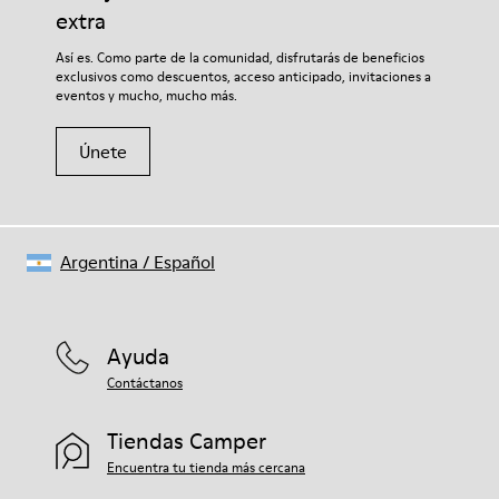
extra
Si deseas obtener información detallada sobre cómo cuidar de
Así es. Como parte de la comunidad, disfrutarás de beneficios
tu par, visita nuestra
Guía para el cuidado del calzado
.
exclusivos como descuentos, acceso anticipado, invitaciones a
eventos y mucho, mucho más.
Únete
Argentina
/
Español
Ayuda
Contáctanos
Tiendas Camper
Encuentra tu tienda más cercana