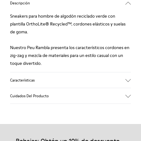
Descripción
Sneakers para hombre de algodón reciclado verde con
plantilla OrthoLite® Recycled™, cordones elásticos y suelas
de goma.
Nuestro Peu Rambla presenta los característicos cordones en
zig-zag y mezcla de materiales para un estilo casual con un
toque divertido.
Características
Empeine
Cuidados Del Producto
algodón reciclado
Color
Verde
Suela/Características
Nuestros zapatos se han fabricado con materiales de primera
Suela de goma
calidad cuidadosamente seleccionados. El uso de productos
Plantilla
adecuados para el cuidado del calzado los protegerá y