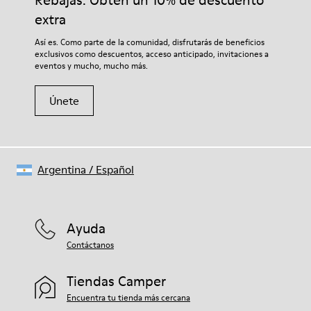
Rebajas: Obtén un 10% de descuento
Plantilla extraíble OrthoLite® Recycled™
garantizará que duren más tiempo.
Forro
extra
60% textil (45% poliéster reciclado - 35% algodón reciclado -
Si deseas obtener información detallada sobre cómo cuidar de
Así es. Como parte de la comunidad, disfrutarás de beneficios
20% viscosa) 40% poliéster reciclado
tu par, visita nuestra
Guía para el cuidado del calzado
.
exclusivos como descuentos, acceso anticipado, invitaciones a
eventos y mucho, mucho más.
Únete
Argentina
/
Español
Ayuda
Contáctanos
Tiendas Camper
Encuentra tu tienda más cercana