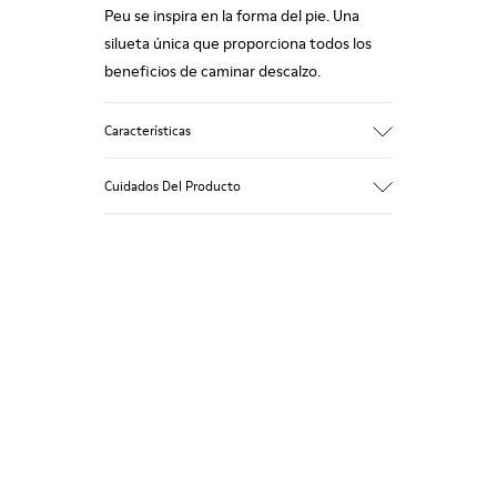
Peu se inspira en la forma del pie. Una
silueta única que proporciona todos los
beneficios de caminar descalzo.
Características
Gris.
Cuidados Del Producto
Piel de tacto rugoso.
Cosido 360º: mayor durabilidad.
Cordones elásticos.
Nuestros zapatos se han fabricado con
materiales de primera calidad
Plantilla anatómica extraíble forrada en
cuidadosamente seleccionados. El uso de
piel.
productos adecuados para el cuidado del
Forro: 46 % Poliéster - 34 % Textil - 20 %
calzado los protegerá y garantizará que
Piel porcina.
duren más tiempo.
Si deseas obtener información detallada
sobre cómo cuidar de tu par, visita