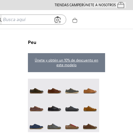
TIENDAS CAMPER
ÚNETE A NOSOTROS
Tus Pedido
usca aquí
Peu
Únete y obtén un 10% de descuento en
este modelo
Peu - 17665-320
Peu - 17665-318
Peu - 17665-317
Peu - 17665-316
Peu - 17665-315
Peu - 17665-305
Twins - 17665-304
Peu - 17665-296
Peu - 17665-294
Peu - 17665-287
Peu - 17665-285
Peu - 17665-283