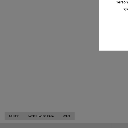
person
ej
MUJER
ZAPATILLAS DE CASA
WABI