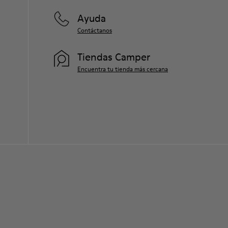
Ayuda
Si deseas obtener información detallada
sobre cómo cuidar de tu par, visita
Contáctanos
nuestra
Guía para el cuidado del calzado
.
Tiendas Camper
Encuentra tu tienda más cercana