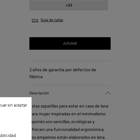
+23
Guía de tallas
AVÍSAME
2 años de garantía por defectos de
fábrica.
Descripción
uar sin aceptar
Estas zapatillas para estar en casa de lana
para mujer inspiradas en el minimalismo
japonés son sencillas, ecológicas y
ofrecen una funcionalidad ergonómica.
ublicidad
Los empeines están elaborados en lana