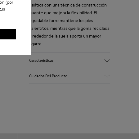
ón (por
asiática con una técnica de construcción
tus
guante que mejora la flexibilidad. El
agradable forro mantiene los pies
calentitos, mientras que la goma reciclada
alrededor de la suela aporta un mayor
agarre.
Características
90% Tejido de lana
Cuidados Del Producto
Color: rojo
Suela de goma: agarre extraordinario
Forros de invierno: protección para el
invierno - confort climático
Nuestros zapatos se han fabricado con
Forro: 72 % Textil (90% Lana - 10%
materiales de primera calidad
Poliéster) 28 % Poliéster
cuidadosamente seleccionados. El uso de
productos adecuados para el cuidado del
calzado los protegerá y garantizará que
duren más tiempo.