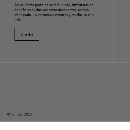
Así es. Como parte de la comunidad, disfrutarás de
beneficios exclusivos como descuentos, acceso
anticipado, invitaciones a eventos y mucho, mucho
más.
Únete
© Camper, 2026