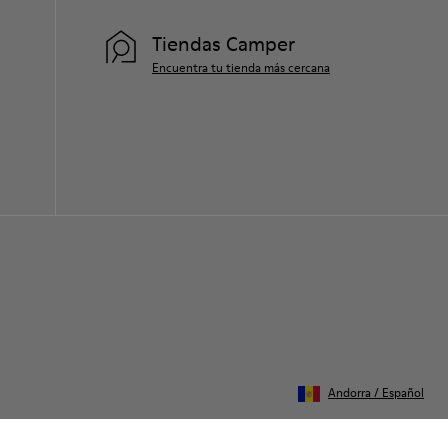
nuestra
Guía para el cuidado del calzado
.
Tiendas Camper
Encuentra tu tienda más cercana
Andorra
/
Español