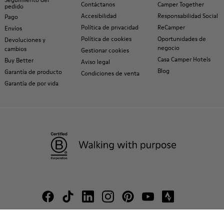
Contáctanos
Camper Together
pedido
Accesibilidad
Responsabilidad Social
Pago
Política de privacidad
ReCamper
Envíos
Política de cookies
Oportunidades de
Devoluciones y
negocio
cambios
Gestionar cookies
Casa Camper Hotels
Buy Better
Aviso legal
Blog
Garantía de producto
Condiciones de venta
Garantía de por vida