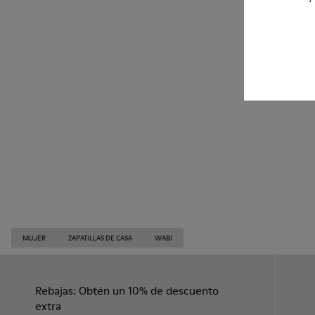
MUJER
ZAPATILLAS DE CASA
WABI
Rebajas: Obtén un 10% de descuento
extra