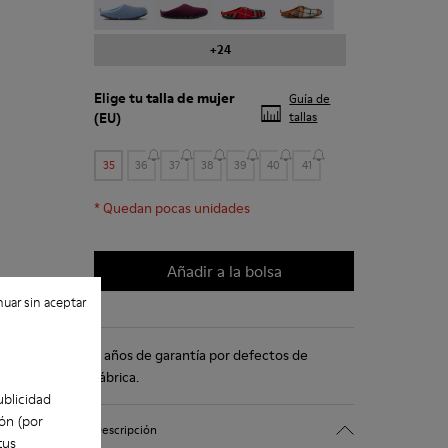
+24
Elige tu
talla de mujer
Guía de
(EU)
tallas
35
36
37
38
39
40
41
*
Quedan pocas unidades
Añadir a la bolsa
uar sin aceptar
2 años de garantía por defectos de
fábrica.
ublicidad
ón (por
Descripción
tus