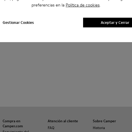
preferencias en la
Política de cookies
.
Gestionar Cookies
Aceptar y Cerrar
Compra en
Atención al cliente
Sobre Camper
Camper.com
FAQ
Historia
Seguimiento del