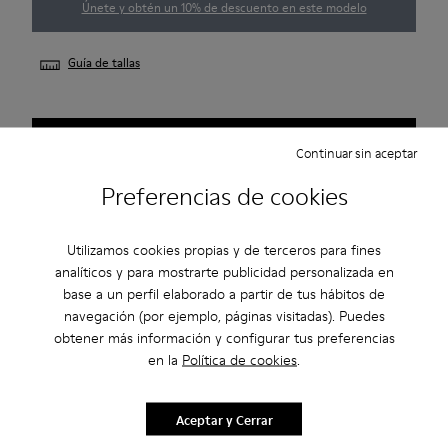
Únete y obtén un 10% de descuento en este modelo
Guía de tallas
AVÍSAME
Continuar sin aceptar
Preferencias de cookies
2 años de garantía por defectos de fábrica.
Utilizamos cookies propias y de terceros para fines
analíticos y para mostrarte publicidad personalizada en
Descripción
base a un perfil elaborado a partir de tus hábitos de
En Uno suela y zapato se unen mediante el “Cosido 360º”,
navegación (por ejemplo, páginas visitadas). Puedes
obtener más información y configurar tus preferencias
técnica que reduce el uso de colas, aportando flexibilidad y
en la
Política de cookies
.
duración. Piel suave de look natural. Color rojo.
Características
Aceptar y Cerrar