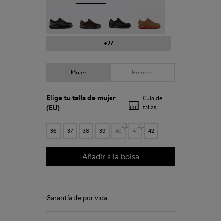
Pelotas - 27205-294
Pelotas - 27205-291
Pelotas - 27205-286
Pelotas - 27205-284
+27
Mujer
Hombre
Elige tu
talla de mujer
Guía de
(EU)
tallas
36
37
38
39
40
41
42
Añadir a la bolsa
Garantía de por vida