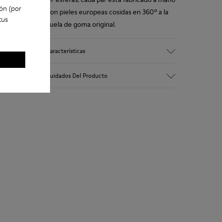
ón (por
con pieles europeas cosidas en 360º a la
tus
suela de goma original.
Características
Empeine
Cuidados Del Producto
Piel
Color
Multicolor
Suela/Características
Nuestros zapatos se han fabricado con
Suela de goma
materiales de primera calidad
Plantilla
cuidadosamente seleccionados. El uso de
Plantilla de PU
productos adecuados para el cuidado del
Forro
calzado los protegerá y garantizará que
68% piel 32% poliéster reciclado
duren más tiempo.
Si deseas obtener información detallada
sobre cómo cuidar de tu par, visita
nuestra
Guía para el cuidado del calzado
.