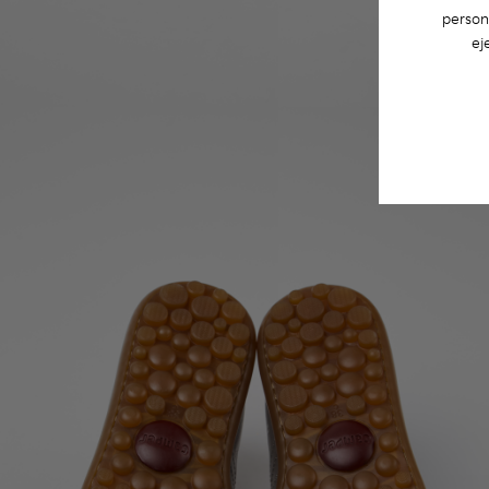
person
ej