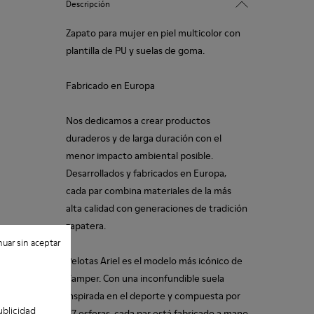
Descripción
Zapato para mujer en piel multicolor con
plantilla de PU y suelas de goma.
Fabricado en Europa
Nos dedicamos a crear productos
duraderos y de larga duración con el
menor impacto ambiental posible.
Desarrollados y fabricados en Europa,
cada par combina materiales de la más
alta calidad con generaciones de tradición
zapatera.
uar sin aceptar
Pelotas Ariel es el modelo más icónico de
Camper. Con una inconfundible suela
inspirada en el deporte y compuesta por
ublicidad
87 esferas, cada par está fabricado a mano