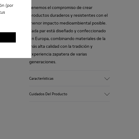
ón (por
Tenemos el compromiso de crear
tus
productos duraderos y resistentes con el
menor impacto medioambiental posible.
Cada par está diseñado y confeccionado
en Europa, combinando materiales de la
más alta calidad con la tradición y
experiencia zapatera de varias
generaciones.
Características
Empeine
Cuidados Del Producto
100 % piel vacuna
Color
Marrón
Suela/Características
Nuestros zapatos se han fabricado con
Suela de Goma
materiales de primera calidad
Plantilla
cuidadosamente seleccionados. El uso de
Plantilla extraíble de PU