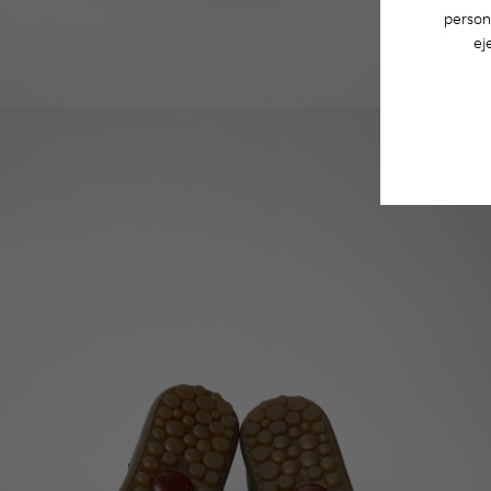
person
ej