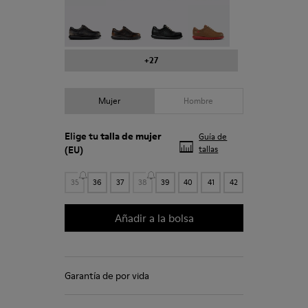
Pelotas - 27205-294
Pelotas - 27205-291
Pelotas - 27205-286
Pelotas - 27205-284
+27
Mujer
Hombre
Elige tu
talla de mujer
Guía de
(EU)
tallas
35
36
37
38
39
40
41
42
Añadir a la bolsa
Garantía de por vida