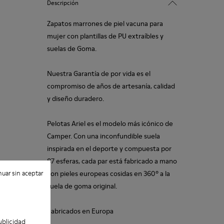
Descripción
Zapatos marrones de piel vacuna para
mujer con plantillas de PU extraíbles y
suelas de Goma.
Nuestra Garantía de por vida es el
compromiso de años de artesanía, calidad
y diseño duradero.
Pelotas Ariel es el modelo más icónico de
Camper. Con una inconfundible suela
inspirada en el deporte y compuesta por
87 esferas, cada par está fabricado a mano
uar sin aceptar
con pieles europeas cosidas en 360º a la
suela de goma original.
Fabricados en Europa
ublicidad