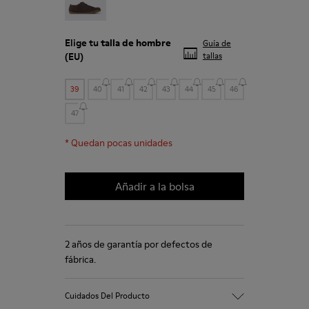
Elige tu
talla de hombre
Guía de
(EU)
tallas
39
40
41
42
43
44
45
46
47
*
Quedan pocas unidades
Añadir a la bolsa
2 años de garantía por defectos de
fábrica.
Cuidados Del Producto