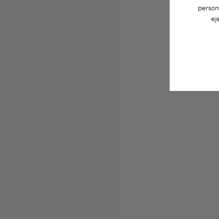
person
ej