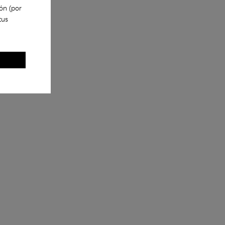
ón (por
tus