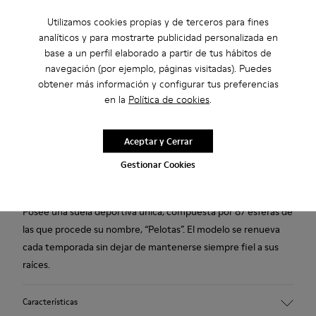
Añadir a la bolsa
Utilizamos cookies propias y de terceros para fines
analíticos y para mostrarte publicidad personalizada en
base a un perfil elaborado a partir de tus hábitos de
navegación (por ejemplo, páginas visitadas). Puedes
2 años de garantía por defectos de fábrica.
obtener más información y configurar tus preferencias
en la
Política de cookies
.
Descripción
Zapato marrón para hombre elaborado en piel flor y con una
Aceptar y Cerrar
característica suela de caucho compuesta por 87 esferas.
Gestionar Cookies
Pelotas es el zapato para hombre más icónico de Camper.
Posee una suela deportiva única, compuesta por 87 esferas de
las que procede su nombre, “Pelotas”. El modelo se renueva
cada temporada sin dejar de mantenerse siempre fiel a sus
raíces.
Características