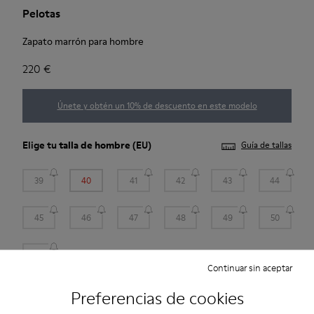
Pelotas
Zapato marrón para hombre
220 €
Únete y obtén un 10% de descuento en este modelo
Elige tu
talla de hombre
(EU)
Guía de tallas
39
40
41
42
43
44
45
46
47
48
49
50
51
Continuar sin aceptar
*
Quedan pocas unidades
Preferencias de cookies