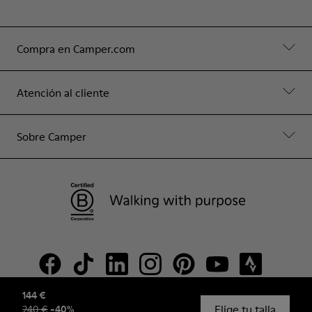
Compra en Camper.com
Atención al cliente
Sobre Camper
144 €
Elige tu talla
240 €
-
40
%