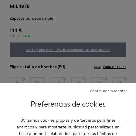
MIL 1978
Zapatos burdeos de piel
144 €
240 €
-40%
Únete y obtén un 10% de descuento en este modelo
Elige tu
talla de hombre
(EU)
Guía de tallas
36
37
38
39
40
41
Continuar sin aceptar
42
43
44
45
Preferencias de cookies
*
Quedan pocas unidades
Utilizamos cookies propias y de terceros para fines
analíticos y para mostrarte publicidad personalizada en
Añadir a la bolsa
base a un perfil elaborado a partir de tus hábitos de