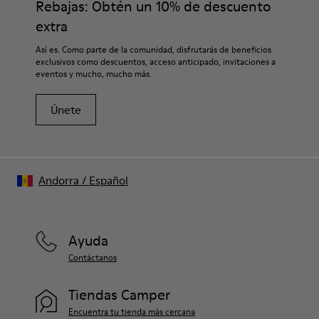
Rebajas: Obtén un 10% de descuento
- Plantilla reciclada OrthoLite®
garantizará que duren más tiempo.
Forro
extra
72% piel 28% textil (45% poliéster reciclado - 35% algodón
Si deseas obtener información detallada sobre cómo cuidar
Así es. Como parte de la comunidad, disfrutarás de beneficios
reciclado - 20% viscosa)
de tu par, visita nuestra
Guía para el cuidado del calzado
.
exclusivos como descuentos, acceso anticipado, invitaciones a
eventos y mucho, mucho más.
Únete
Andorra
/
Español
Ayuda
Contáctanos
Tiendas Camper
Encuentra tu tienda más cercana