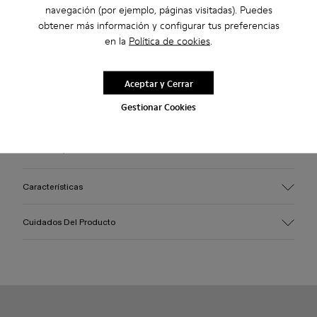
navegación (por ejemplo, páginas visitadas). Puedes
obtener más información y configurar tus preferencias
en la
Política de cookies
.
2 años de garantía por defectos de fábrica.
Aceptar y Cerrar
Descripción
Gestionar Cookies
Zapatos de cordones en piel burdeos con plantillas
OrthoLite® Recycled™ y suelas de goma (30% natural, 20%
reciclada).
Características
Empeine
Cuidados Del Producto
100% piel (certificado oro LWG)
Color
Burdeos
Suela/Características
Nuestros zapatos se han fabricado con materiales de primera
Caucho (30% natural, 20% reciclado)
calidad cuidadosamente seleccionados. El uso de productos
Plantilla
adecuados para el cuidado del calzado los protegerá y