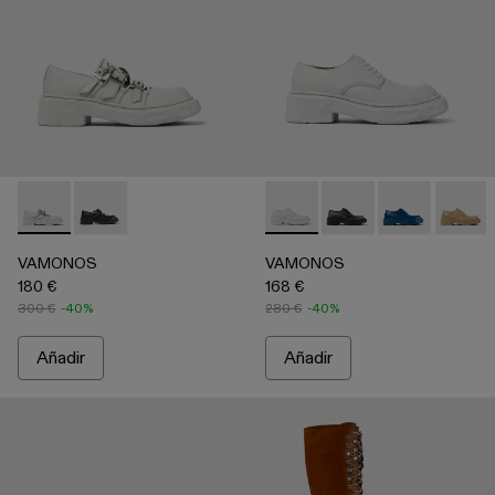
VAMONOS - A500044-002 - Grey
VAMONOS - A500044-003
VAMONOS - A500018-009 -
VAMONOS - A50001
VAMONOS - A
VAMON
VAMONOS
VAMONOS
180 €
168 €
300 €
-40%
280 €
-40%
Añadir
Añadir