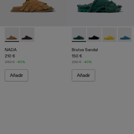
NADA - A500048-003 - Brown
NADA - A500048-001 - Grey
Brutus Sandal - A500001-001
Brutus Sandal - A500
Brutus Sandal 
Brutus 
NADA
Brutus Sandal
210 €
150 €
350 €
-40%
250 €
-40%
Añadir
Añadir