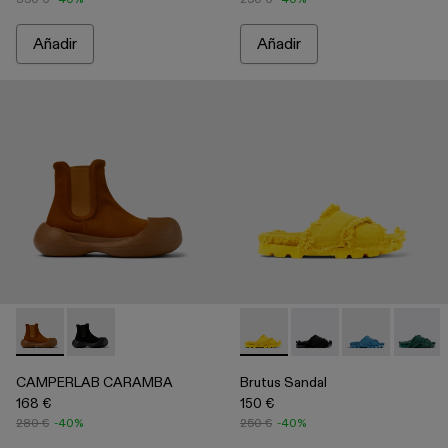
Añadir
Añadir
CAMPERLAB CARAMBA - A700023-002 - Botines marrones
CAMPERLAB CARAMBA - A700023-001 - Botines ne
Brutus Sandal - A500001-003
Brutus Sandal - A500
Brutus Sandal
Brutus 
CAMPERLAB CARAMBA
Brutus Sandal
168 €
150 €
280 €
-40%
250 €
-40%