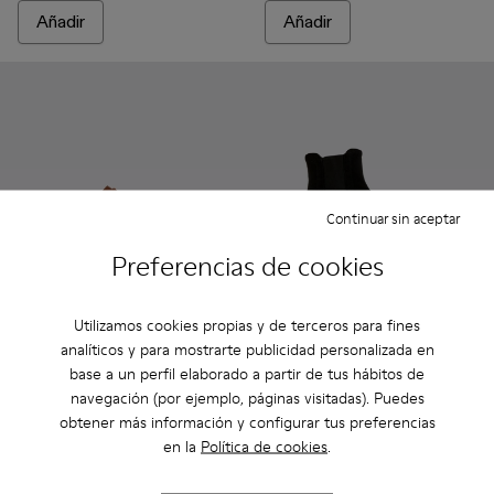
Añadir
Añadir
Continuar sin aceptar
Preferencias de cookies
Utilizamos cookies propias y de terceros para fines
analíticos y para mostrarte publicidad personalizada en
CAMPERLAB VAMONOS - A500019-012 - Zapatos de cordone
CAMPERLAB VAMONOS - A500019-011
CAMPERLAB VAMONOS - A500019-007
CAMPERLAB VAMONOS - A500019-
CAMPERLAB VAMONOS - A50
CAMPERLAB CARAMBA - A700
CAMPERLAB VAMONOS 
CAMPERLAB CARAMBA 
base a un perfil elaborado a partir de tus hábitos de
CAMPERLAB VAMONOS
CAMPERLAB CARAMBA
navegación (por ejemplo, páginas visitadas). Puedes
174 €
168 €
obtener más información y configurar tus preferencias
290 €
-40%
280 €
-40%
en la
Política de cookies
.
Añadir
Añadir