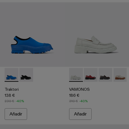
Traktori - A500021-002 - Zueco de tejido azul
Traktori - A500021-001
VAMONOS - A500023-016 -
VAMONOS - A50002
VAMONOS - A
VAMON
Traktori
VAMONOS
138 €
186 €
230 €
-40%
310 €
-40%
Añadir
Añadir