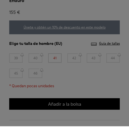
Enduro
155 €
Únete y obtén un 10% de descuento en este modelo
Elige tu
talla de hombre
(EU)
Guía de tallas
39
40
41
42
43
44
45
46
*
Quedan pocas unidades
Añadir a la bolsa
2 años de garantía por defectos de fábrica.