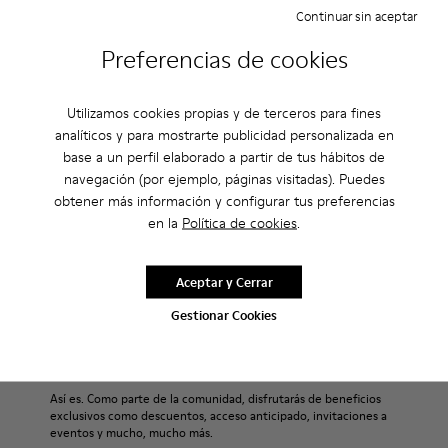
Continuar sin aceptar
Descripción
Preferencias de cookies
Un zapato urbano con un look retrofuturista.
Utilizamos cookies propias y de terceros para fines
analíticos y para mostrarte publicidad personalizada en
Características
base a un perfil elaborado a partir de tus hábitos de
navegación (por ejemplo, páginas visitadas). Puedes
Negro.
Cuidados Del Producto
obtener más información y configurar tus preferencias
Piel lisa y piel con pelo.
en la
Política de cookies
.
Plantilla extraíble forrada en piel.
Capa de goma que protege talón y puntera.
Forro: 62 % Piel porcina - 24 % Algodón -14 % Textil
Nuestros zapatos se han fabricado con materiales de primera
Aceptar y Cerrar
calidad cuidadosamente seleccionados. El uso de productos
Gestionar Cookies
adecuados para el cuidado del calzado los protegerá y
Rebajas: Obtén un 10% de descuento
garantizará que duren más tiempo.
extra
Si deseas obtener información detallada sobre cómo cuidar de
Así es. Como parte de la comunidad, disfrutarás de beneficios
tu par, visita nuestra
Guía para el cuidado del calzado
.
exclusivos como descuentos, acceso anticipado, invitaciones a
eventos y mucho, mucho más.