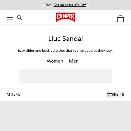
Sale:
Get an extra 10% Off
Lluc Sandal
Easy slides and buckled styles that feel as good as they look.
Women
Men
12
ITEMS
filter
(1)