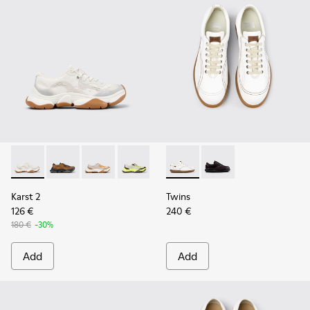
Karst 2 - K201837-009 - White and Beige Stitch-Free Recyc
Karst 2 - K201837-010
Karst 2 - K201837-008
Karst 2 - K201837-003
Twins - 27651-135 - White L
Twins - 27651-136
Karst 2
Twins
126 €
240 €
180 €
-30%
Add
Add