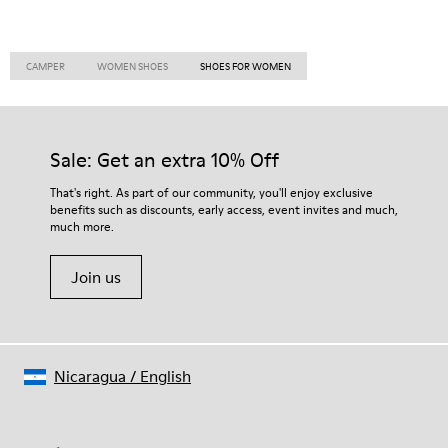
CAMPER
WOMEN SHOES
SHOES FOR WOMEN
Sale: Get an extra 10% Off
That's right. As part of our community, you'll enjoy exclusive
benefits such as discounts, early access, event invites and much,
much more.
Join us
Nicaragua
/
English