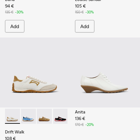
94 €
105 €
135 €
-30%
150 €
-30%
Add
Add
Anita
136 €
Drift Walk - K201886-001 - Multicolor Textile and Nubuck 
Drift Walk - K201886-008
Drift Walk - K201886-006
Drift Walk - K201886-003
170 €
-20%
Drift Walk
108 €