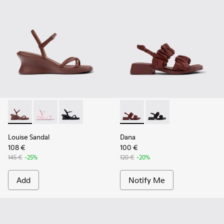
Louise Sandal - K201916-002 - Burgundy Leather Sandals Sh
Louise Sandal - K201916-003
Louise Sandal - K201916-001
Dana - K201894-003 - Burgun
Dana - K201894-001
Louise Sandal
Dana
108 €
100 €
145 €
-25%
120 €
-20%
Add
Notify Me