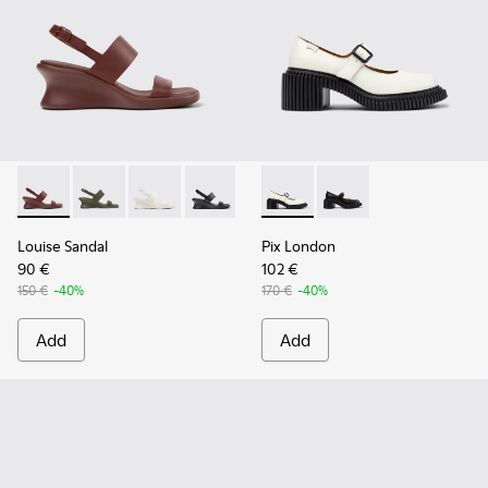
Louise Sandal - K201915-003 - Burgundy Leather Sandals fo
Louise Sandal - K201915-004
Louise Sandal - K201915-002 - White Leather
Louise Sandal - K201915-001
Pix London - K201876-002 -
Pix London - K201876
Louise Sandal
Pix London
90 €
102 €
150 €
-40%
170 €
-40%
Add
Add