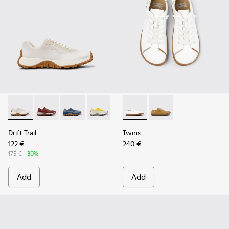
Drift Trail - K201872-001 - Beige Recycled Engineered Mate
Drift Trail - K201872-006
Drift Trail - K201872-004
Drift Trail - K201872-003
Twins - K201928-003 - Whit
Twins - K201928-002
Drift Trail
Twins
122 €
240 €
175 €
-30%
Add
Add