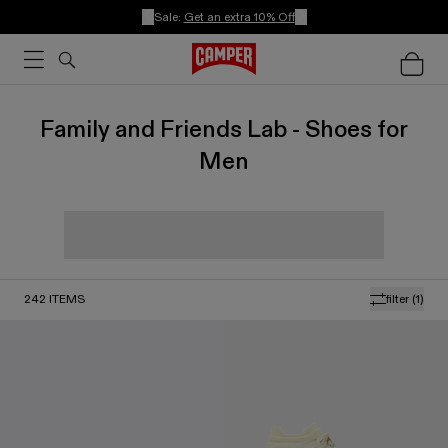
Sale:
Get an extra 10% Off
Family and Friends Lab - Shoes for
Men
242
ITEMS
filter
(1)