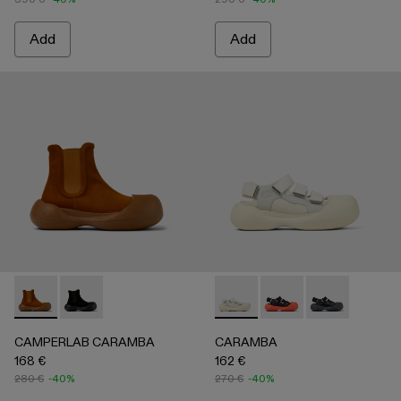
Add
Add
CAMPERLAB CARAMBA - A700023-002 - Brown TENCEL® L
CAMPERLAB CARAMBA - A700023-001 - Black TENC
CARAMBA - A500053-004 
CARAMBA - A50005
CARAMBA - A
CAMPERLAB CARAMBA
CARAMBA
168 €
162 €
280 €
-40%
270 €
-40%