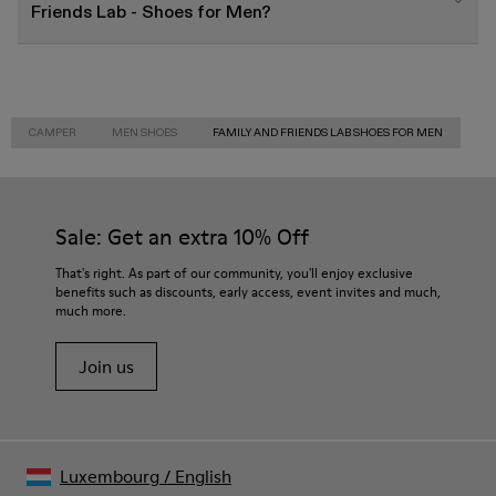
Friends Lab - Shoes for Men?
CAMPER
MEN SHOES
FAMILY AND FRIENDS LAB SHOES FOR MEN
Sale: Get an extra 10% Off
That's right. As part of our community, you'll enjoy exclusive
benefits such as discounts, early access, event invites and much,
much more.
Join us
Luxembourg
/
English