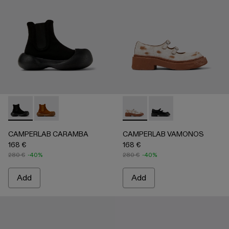
CAMPERLAB CARAMBA - A700023-001 - Black TENCEL® Ly
CAMPERLAB CARAMBA - A700023-002 - Brown TEN
CAMPERLAB VAMONOS - A500
CAMPERLAB VAMONO
CAMPERLAB CARAMBA
CAMPERLAB VAMONOS
168 €
168 €
280 €
-40%
280 €
-40%
Add
Add