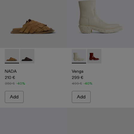
NADA - A500048-003 - BROWN
NADA - A500048-001
Venga - K300447-003 - Whit
Venga - K300447-00
NADA
Venga
210 €
299 €
350 €
-40%
499 €
-40%
Add
Add