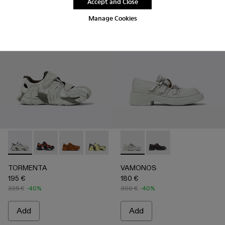
Accept and Close
Manage Cookies
TORMENTA - A500028-006 - GRAY
TORMENTA - A500028-007
TORMENTA - A500028-004
TORMENTA - A500028-003
TORMENTA - A500028-002 -
VAMONOS - A500044-002 
TORMENTA - A500028-00
VAMONOS - A50004
TORMENTA
VAMONOS
195 €
180 €
325 €
-40%
300 €
-40%
Add
Add