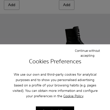
Add
Add
Continue without
accepting
Cookies Preferences
We use our own and third-party cookies for analytical
Wabi - A500036-002 - Brown recycled PET Mary Janes
Wabi - A500036-003
Wabi - A500036-001
CAMPERLAB VAMONOS - A700
CAMPERLAB VAMON
purposes and to show you personalised advertising
based on a profile of your browsing habits (e.g. pages
Wabi
CAMPERLAB VAMONOS
visited). You can obtain more information and configure
150 €
225 €
your preferences in the
Cookie Policy
.
250 €
-40%
375 €
-40%
Add
Add