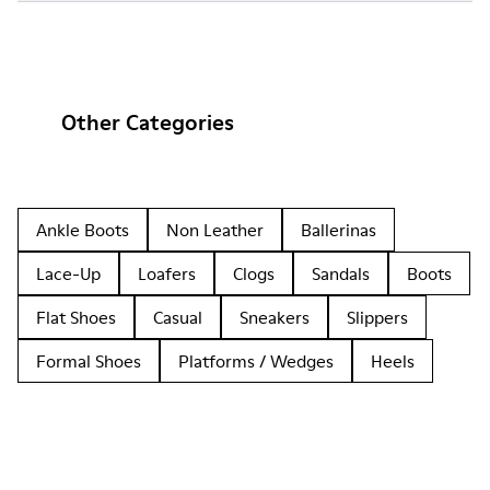
Other Categories
Ankle Boots
Non Leather
Ballerinas
Lace-Up
Loafers
Clogs
Sandals
Boots
Flat Shoes
Casual
Sneakers
Slippers
Formal Shoes
Platforms / Wedges
Heels