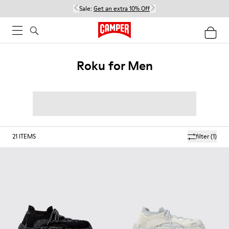
Sale:
Get an extra 10% Off
Roku for Men
21
ITEMS
filter
(1)