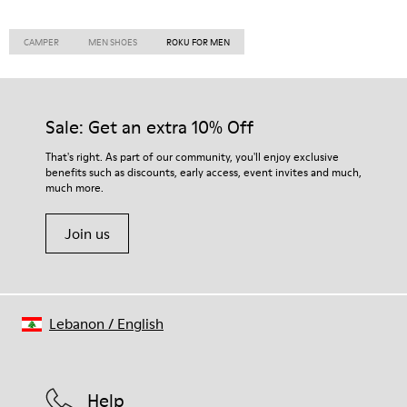
CAMPER
MEN SHOES
ROKU FOR MEN
Sale: Get an extra 10% Off
That's right. As part of our community, you'll enjoy exclusive
benefits such as discounts, early access, event invites and much,
much more.
Join us
Lebanon
/
English
Help