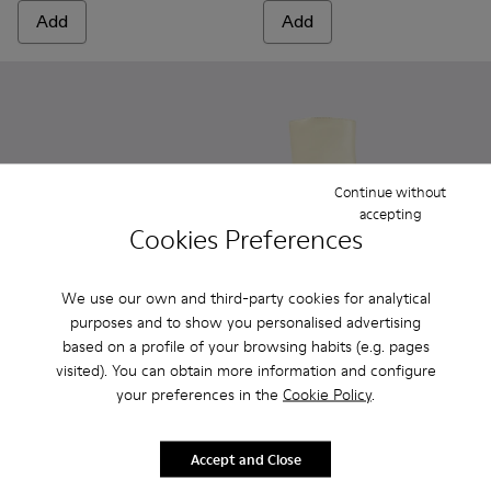
Add
Add
Continue without
accepting
Cookies Preferences
We use our own and third-party cookies for analytical
purposes and to show you personalised advertising
based on a profile of your browsing habits (e.g. pages
Brutus Sandal - A500001-003 - Yellow
Brutus Sandal - A500001-004
Brutus Sandal - A500001-002
Brutus Sandal - A500001-001 - Green
Traktori - A700004-009 - Whi
Traktori - A700004-0
Traktori - A7
Traktor
visited). You can obtain more information and configure
Brutus Sandal
your preferences in the
Traktori
Cookie Policy
.
150 €
171 €
250 €
-40%
285 €
-40%
Accept and Close
Add
Add