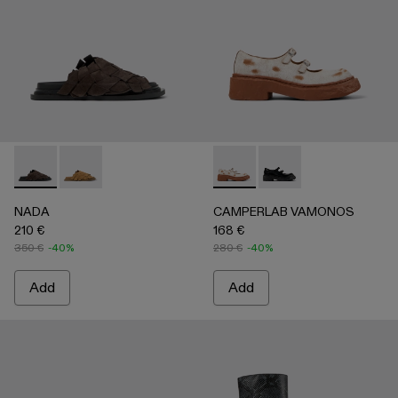
NADA - A500048-001 - GRAY
NADA - A500048-003
CAMPERLAB VAMONOS - A500
CAMPERLAB VAMONO
NADA
CAMPERLAB VAMONOS
210 €
168 €
350 €
-40%
280 €
-40%
Add
Add