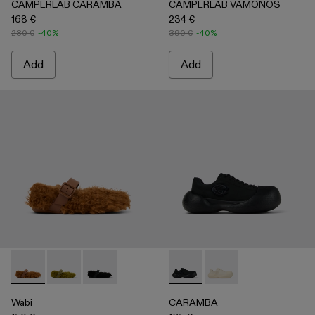
CAMPERLAB CARAMBA
CAMPERLAB VAMONOS
168 €
234 €
280 €
-40%
390 €
-40%
Add
Add
Wabi - A500036-002 - Brown recycled PET Mary Janes
Wabi - A500036-003
Wabi - A500036-001
CARAMBA - A500051-001 -
CARAMBA - A50005
Wabi
CARAMBA