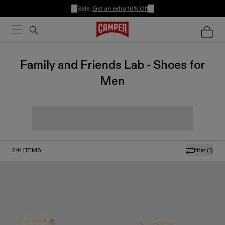
Sale:
Get an extra 10% Off
Family and Friends Lab - Shoes for
Men
241
ITEMS
filter
(1)