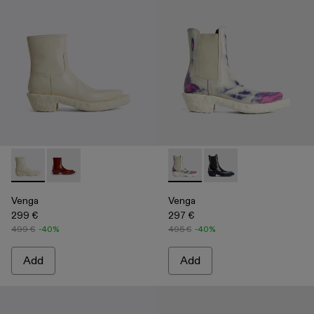
Venga - K300447-003 - White
Venga - K300447-002
Venga - K300448-002 - Multi
Venga - K300448-00
Venga
Venga
299 €
297 €
499 €
-40%
495 €
-40%
Add
Add