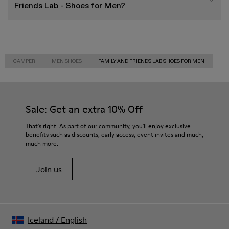
Friends Lab - Shoes for Men?
CAMPER
MEN SHOES
FAMILY AND FRIENDS LAB SHOES FOR MEN
Sale: Get an extra 10% Off
That's right. As part of our community, you'll enjoy exclusive
benefits such as discounts, early access, event invites and much,
much more.
Join us
Iceland
/
English