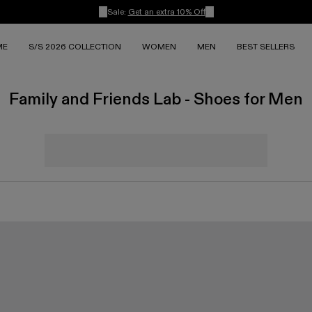
Sale:
Get an extra 10% Off
ME
S/S 2026 COLLECTION
WOMEN
MEN
BEST SELLERS
Family and Friends Lab - Shoes for Men