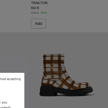
TRAKTORI
150 €
250 €
-40%
Add
hout accepting
w you
isited).