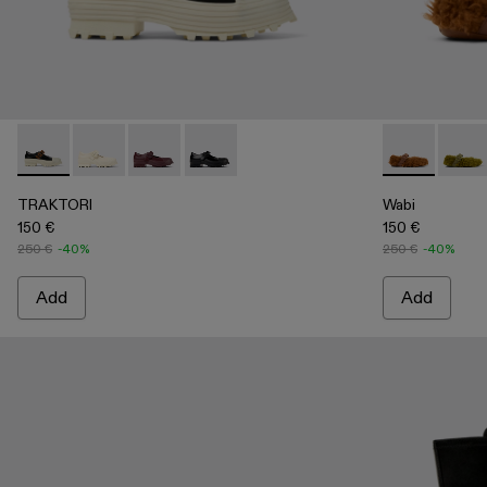
TRAKTORI - A500022-008 - Black-White-Brown Leather Ma
TRAKTORI - A500022-005
TRAKTORI - A500022-002
TRAKTORI - A500022-001 - Black Leat
Wabi - A5000
Wabi 
TRAKTORI
Wabi
150 €
150 €
250 €
-40%
250 €
-40%
Add
Add