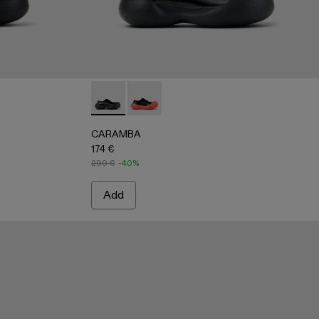
 BLACK
1-002
CARAMBA - A500052-001 - BLACK
CARAMBA - A500052-004
CARAMBA
174 €
290 €
-40%
Add