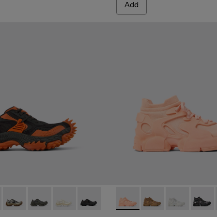
Add
emi-Open Sneakers
 GRAY
-004
00028-003
 - A500028-002 - BLACK
A500043-009 - GRAY-ORANGE
DO - A500043-008 - GRAY-BLUE
TORNADO - A500043-007
TORNADO - A500043-006
TORNADO - A500043-002
TORNADO - A500043-001
Tossu - A500005-017 - Pink 
Tossu - A500005-0
Tossu - A500
Tossu 