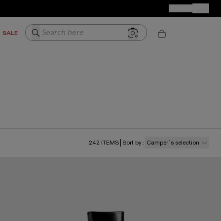
CAMPER STORES
JOIN US
Your Order
Search here
SALE
242
ITEMS
Sort by
:
Camper´s selection