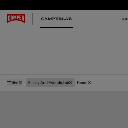
HO
Family And Friends Lab
Reset
filter
(1)