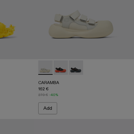
 - Yellow
001-004
 - A500001-002
Sandal - A500001-001 - Green
CARAMBA - A500053-004 - WHITE
CARAMBA - A500053-005
CARAMBA - A500053-001
CARAMBA
162 €
270 €
-40%
Add