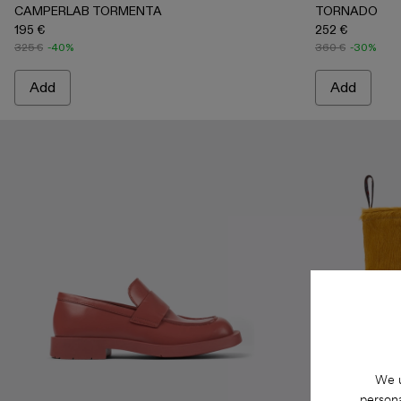
CAMPERLAB TORMENTA
TORNADO
195 €
252 €
325 €
-40%
360 €
-30%
Add
Add
We u
persona