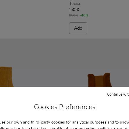
Tossu
150 €
250 €
-40%
Add
Continue wit
Cookies Preferences
se our own and third-party cookies for analytical purposes and to sho
lised advertising based on a profile of your browsing habits (e.g. pages v