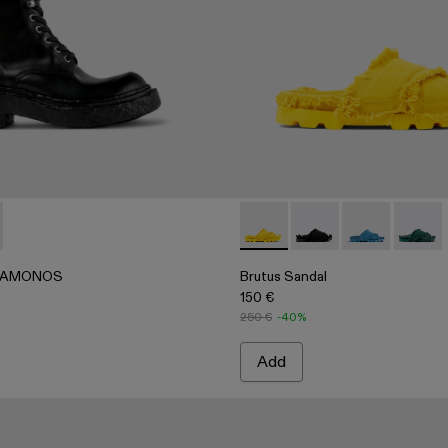
ace-Up Shoes
005
0019-003
- A500019-001
AMONOS - A700026-001 - Black Leather Medium Boots
ERLAB VAMONOS - A700026-002
Brutus Sandal - A500001-003
Brutus Sandal - A500
Brutus Sandal
Brutus 
VAMONOS
Brutus Sandal
150 €
250 €
-40%
Add