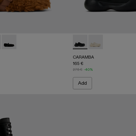
ry Jane Clogs
her Mary Jane Clogs
36-002 - Brown recycled PET Mary Janes
- A500036-003
Wabi - A500036-001
CARAMBA - A500051-001 -
CARAMBA - A50005
CARAMBA
165 €
275 €
-40%
Add