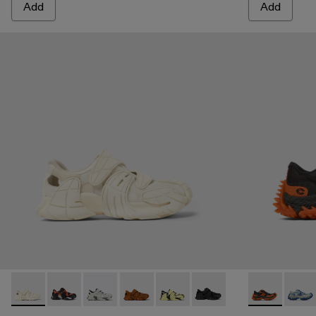
Add
Add
CAMPERLAB TORMENTA - A500028-001 - White Textile S
CAMPERLAB TORMENTA - A500028-007
CAMPERLAB TORMENTA - A500028-006 -
CAMPERLAB TORMENTA - A500028
CAMPERLAB TORMENTA - A5
CAMPERLAB TORMENTA
TORNADO - 
TORNA