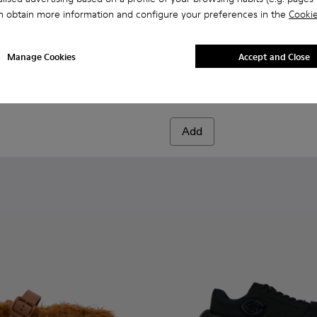
n obtain more information and configure your preferences in the
Cookie
6
003-014
-004 - Dark yellow long calf hairboots
- A500003-011
 A700001-005
L 1978 - A500003-010
Eki - A700001-003
MIL 1978 - A500003-007
Eki - A700001-002
MIL 1978 - A500003-006
Eki - A700001-001
MIL 1978 - A500003-005
MIL 1978 - A500003-001
CAMPERLAB CARAMBA - A700
CAMPERLAB CARAMBA 
Manage Cookies
Accept and Close
CAMPERLAB CARAMBA
168 €
280 €
-40%
Add