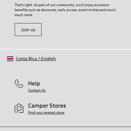
That's right. As part of our community, you'll enjoy exclusive
benefits such as discounts, early access, event invites and much,
much more.
Join us
Costa Rica
/
English
Help
Contact Us
Camper Stores
Find your nearest store