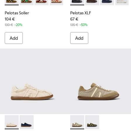
Pelotas Soller - K100937-026 - Multicolor Nubuck and Leath
Pelotas Soller - K100937-038 - Multicolor Nubuck an
Pelotas Soller - K100937-037 - Multicolor Nu
Pelotas Soller - K100937-036 - Multico
Pelotas Soller - K100937-033 -
Pelotas XLF - K101019-008 -
Pelotas Soller - K100937
Pelotas XLF - K101019
Pelotas Soller - 
Pelotas XLF - 
Pelotas So
Pelotas
Pel
Pelotas Soller
Pelotas XLF
104 €
67 €
130 €
-20%
135 €
-50%
Add
Add
Pelotas Soller x EFI - K101033-001 - Beige Organic Cotton a
Pelotas Soller x EFI - K101033-002 - Blue Organic Co
Pelotas Soller - K101056-005
Pelotas Soller - K101