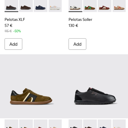
Pelotas XLF - K101019-005 - Gray Textile and Nubuck Leathe
Pelotas XLF - K101019-023
Pelotas XLF - K101019-022
Pelotas XLF - K101019-020
Pelotas XLF - K101019-010
Pelotas Soller - K100937-022
Pelotas XLF - K101019-0
Pelotas Soller - K100
Pelotas XLF - K1
Pelotas Soller
Pelotas X
Pelotas
Pelotas XLF
Pelotas Soller
57 €
130 €
115 €
-50%
Add
Add