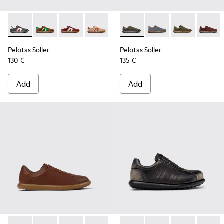
Pelotas Soller - K100937-023 - Multicolor Leather and Nubu
Pelotas Soller - K100937-038 - Multicolor Nubuck an
Pelotas Soller - K100937-037 - Multicolor Nu
Pelotas Soller - K100937-036 - Multico
Pelotas Soller - K100937-033 -
Pelotas Soller - K101003-014
Pelotas Soller - K100937
Pelotas Soller - K101
Pelotas Soller - 
Pelotas Soller
Pelotas So
Pelotas
Pel
Pelotas Soller
Pelotas Soller
130 €
135 €
Add
Add