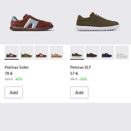
Pelotas Soller - K100937-024 - Multicolor Nubuck and Leath
Pelotas Soller - K100937-038 - Multicolor Nubuck an
Pelotas Soller - K100937-037 - Multicolor Nu
Pelotas Soller - K100937-036 - Multico
Pelotas Soller - K100937-033 -
Pelotas XLF - K101019-006 - 
Pelotas Soller - K100937
Pelotas XLF - K101019
Pelotas Soller - 
Pelotas XLF - 
Pelotas So
Pelotas
Pel
Pelotas Soller
Pelotas XLF
78 €
57 €
130 €
-40%
115 €
-50%
Add
Add