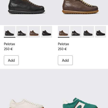
Pelotas - 33766-125 - Black Vegetable-Tanned Leather Ankle
Pelotas - 33766-128
Pelotas - 33766-126 - Brown Leather Ankle Bo
Pelotas - 33766-123
Pelotas - 33766-126 - Brown
Pelotas - 33766-128
Pelotas - 3376
Pelotas
Pelotas
Pelotas
250 €
250 €
Add
Add